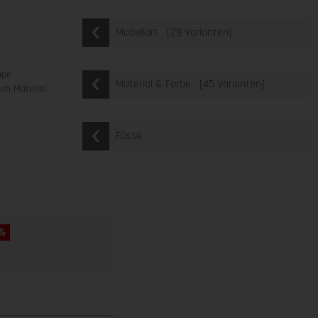
[29 Varianten]
Modellart
upe
[45 Varianten]
Material & Farbe
um Material
Füsse
 %