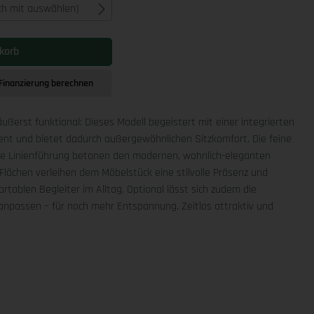
ich mit auswählen)
korb
Finanzierung berechnen
äußerst funktional: Dieses Modell begeistert mit einer integrierten
ment und bietet dadurch außergewöhnlichen Sitzkomfort. Die feine
che Linienführung betonen den modernen, wohnlich-eleganten
Flächen verleihen dem Möbelstück eine stilvolle Präsenz und
rtablen Begleiter im Alltag. Optional lässt sich zudem die
npassen – für noch mehr Entspannung. Zeitlos attraktiv und