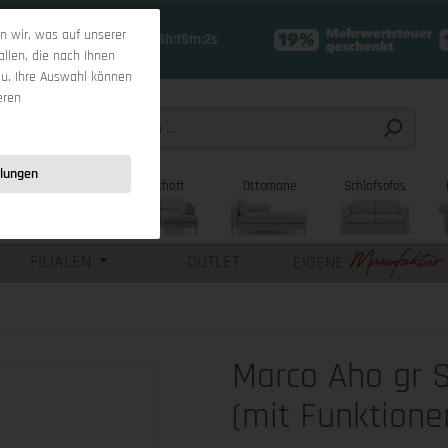
 wir, was auf unserer
16 Tage 13h:15m:1s
allen, die nach Ihnen
zu. Ihre Auswahl können
eren
llungen
sofas
Wohnlandschaft
Ottomane
Schlafsofas
FILIALEN
OUTLET
EIGENE
Marco Aho gr 
(mit Funktione