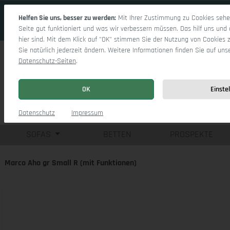
 Hauptinhalt springen
Zur Suche springen
Zur Hauptnavigation springen
Helfen Sie uns, besser zu werden:
Mit Ihrer Zustimmung zu Cookies sehen
Seite gut funktioniert und was wir verbessern müssen. Das hilf uns und 
hier sind. Mit dem Klick auf "OK" stimmen Sie der Nutzung von Cookies 
Sie natürlich jederzeit ändern. Weitere Informationen finden Sie auf uns
Datenschutz-Seiten
.
OK
Einste
Einzelsofas
Eck
Datenschutz
Impressum
SOFAS
BETTEN
PROSPEKTE
Marco Aho gr Small R (mit Funktionen)
Bildergalerie überspringen