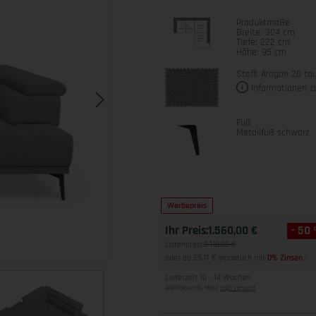
Produktmaße
Breite: 304 cm
Tiefe: 222 cm
Höhe: 95 cm
Stoff: Aragon 20 ta
Informationen z
Fuß
Metallfuß schwarz
Werbepreis
Ihr Preis:
1.560,00 €
- 50
Listenpreis:
3.118,00 €
oder ab 69,17 € monatlich mit
0% Zinsen
2
Lieferzeit 10 - 14 Wochen
Alle Preise inkl. MwSt
zzgl. Versand