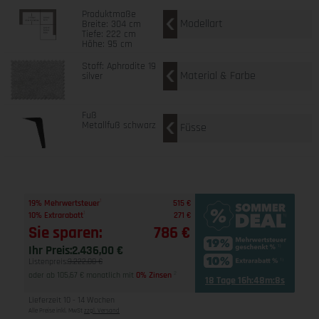
Produktmaße
Modellart
Breite: 304 cm
Tiefe: 222 cm
Höhe: 95 cm
Stoff: Aphrodite 19
Material & Farbe
silver
Fuß
Metallfuß schwarz
Füsse
1
19% Mehrwertsteuer
515 €
1
10% Extrarabatt
271 €
Sie sparen:
786 €
Ihr Preis:
2.436,00 €
Listenpreis:
3.222,00 €
oder ab 105,67 € monatlich mit
0% Zinsen
2
18 Tage 16h:48m:8s
Lieferzeit 10 - 14 Wochen
Alle Preise inkl. MwSt
zzgl. Versand