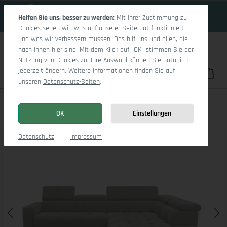
18 Tage 16h:48m:8s
Zum Hauptinhalt springen
Helfen Sie uns, besser zu werden:
Mit Ihrer Zustimmung zu
Cookies sehen wir, was auf unserer Seite gut funktioniert
und was wir verbessern müssen. Das hilf uns und allen, die
nach Ihnen hier sind. Mit dem Klick auf "OK" stimmen Sie der
Nutzung von Cookies zu. Ihre Auswahl können Sie natürlich
jederzeit ändern. Weitere Informationen finden Sie auf
Du hast 0 Pro
War
unseren
Datenschutz-Seiten
.
Marco Aho gr Small R (mit Funktionen)
OK
Einstellungen
Bildergalerie überspringen
Datenschutz
Impressum