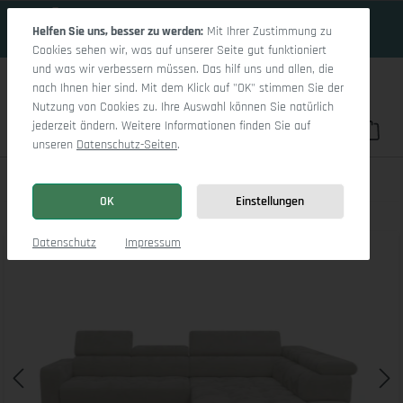
18 Tage 2h:23m:6s
Zum Hauptinhalt springen
Helfen Sie uns, besser zu werden:
Mit Ihrer Zustimmung zu
Cookies sehen wir, was auf unserer Seite gut funktioniert
und was wir verbessern müssen. Das hilf uns und allen, die
nach Ihnen hier sind. Mit dem Klick auf "OK" stimmen Sie der
Nutzung von Cookies zu. Ihre Auswahl können Sie natürlich
jederzeit ändern. Weitere Informationen finden Sie auf
Du hast 0 Pro
War
unseren
Datenschutz-Seiten
.
Marco Aho gr Small R
OK
Einstellungen
Bildergalerie überspringen
Datenschutz
Impressum