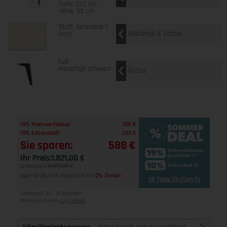
Tiefe: 222 cm
Höhe: 95 cm
Stoff: Aphrodite 1
Material & Farbe
ivory
Fuß
Metallfuß schwarz
Füsse
1
19% Mehrwertsteuer
385 €
1
10% Extrarabatt
203 €
Sie sparen:
588 €
Ihr Preis:
1.821,00 €
Listenpreis:
2.409,00 €
oder ab 80,04 € monatlich mit
0% Zinsen
2
18 Tage 2h:23m:6s
Lieferzeit 10 - 14 Wochen
Alle Preise inkl. MwSt
zzgl. Versand