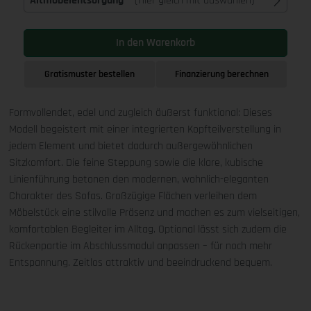
Altmöbelentsorgung
(Hier gleich mit auswählen)
In den Warenkorb
Gratismuster bestellen
Finanzierung berechnen
Formvollendet, edel und zugleich äußerst funktional: Dieses
Modell begeistert mit einer integrierten Kopfteilverstellung in
jedem Element und bietet dadurch außergewöhnlichen
Sitzkomfort. Die feine Steppung sowie die klare, kubische
Linienführung betonen den modernen, wohnlich-eleganten
Charakter des Sofas. Großzügige Flächen verleihen dem
Möbelstück eine stilvolle Präsenz und machen es zum vielseitigen,
komfortablen Begleiter im Alltag. Optional lässt sich zudem die
Rückenpartie im Abschlussmodul anpassen – für noch mehr
Entspannung. Zeitlos attraktiv und beeindruckend bequem.