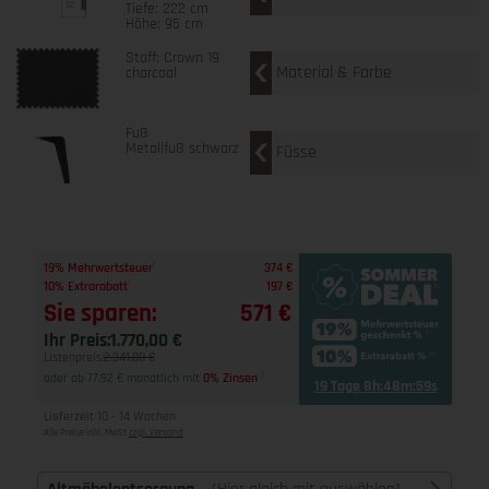
Tiefe: 222 cm
Höhe: 95 cm
Stoff: Crown 19
Material & Farbe
charcoal
Fuß
Metallfuß schwarz
Füsse
1
19% Mehrwertsteuer
374 €
1
10% Extrarabatt
197 €
Sie sparen:
571 €
Ihr Preis:
1.770,00 €
Listenpreis:
2.341,00 €
oder ab 77,92 € monatlich mit
0% Zinsen
2
19 Tage 8h:48m:58s
Lieferzeit 10 - 14 Wochen
Alle Preise inkl. MwSt
zzgl. Versand