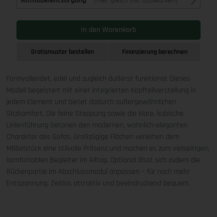
Altmöbelentsorgung
(Hier gleich mit auswählen)
In den Warenkorb
Gratismuster bestellen
Finanzierung berechnen
Formvollendet, edel und zugleich äußerst funktional: Dieses
Modell begeistert mit einer integrierten Kopfteilverstellung in
jedem Element und bietet dadurch außergewöhnlichen
Sitzkomfort. Die feine Steppung sowie die klare, kubische
Linienführung betonen den modernen, wohnlich-eleganten
Charakter des Sofas. Großzügige Flächen verleihen dem
Möbelstück eine stilvolle Präsenz und machen es zum vielseitigen,
komfortablen Begleiter im Alltag. Optional lässt sich zudem die
Rückenpartie im Abschlussmodul anpassen – für noch mehr
Entspannung. Zeitlos attraktiv und beeindruckend bequem.