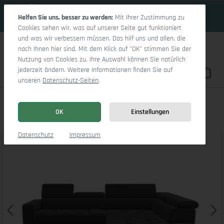
19 Tage 8h:48m:58s
Zum Hauptinhalt springen
Helfen Sie uns, besser zu werden:
Mit Ihrer Zustimmung zu
Cookies sehen wir, was auf unserer Seite gut funktioniert
und was wir verbessern müssen. Das hilf uns und allen, die
nach Ihnen hier sind. Mit dem Klick auf "OK" stimmen Sie der
Nutzung von Cookies zu. Ihre Auswahl können Sie natürlich
jederzeit ändern. Weitere Informationen finden Sie auf
Du hast 0 Pro
War
unseren
Datenschutz-Seiten
.
Marco Aho gr Small R
OK
Einstellungen
Bildergalerie überspringen
Datenschutz
Impressum