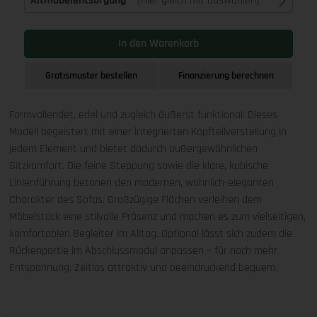
Altmöbelentsorgung
(Hier gleich mit auswählen)
In den Warenkorb
Gratismuster bestellen
Finanzierung berechnen
Formvollendet, edel und zugleich äußerst funktional: Dieses
Modell begeistert mit einer integrierten Kopfteilverstellung in
jedem Element und bietet dadurch außergewöhnlichen
Sitzkomfort. Die feine Steppung sowie die klare, kubische
Linienführung betonen den modernen, wohnlich-eleganten
Charakter des Sofas. Großzügige Flächen verleihen dem
Möbelstück eine stilvolle Präsenz und machen es zum vielseitigen,
komfortablen Begleiter im Alltag. Optional lässt sich zudem die
Rückenpartie im Abschlussmodul anpassen – für noch mehr
Entspannung. Zeitlos attraktiv und beeindruckend bequem.