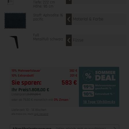
Tiefe: 222 cm
Höhe: 95 cm
Stoff: Aphrodite 16
Material & Farbe
pacific
Fuß
Metallfuß schwarz
Füsse
1
19% Mehrwertsteuer
382 €
1
10% Extrarabatt
201 €
Sie sparen:
583 €
Ihr Preis:
1.808,00 €
Listenpreis:
2.391,00 €
oder ab 79,50 € monatlich mit
0% Zinsen
2
18 Tage 13h:50m:3s
Lieferzeit 10 - 14 Wochen
Alle Preise inkl. MwSt
zzgl. Versand