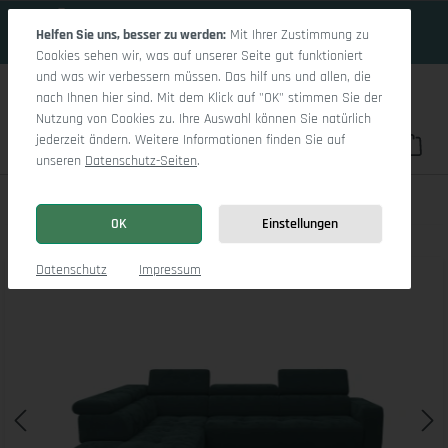
18 Tage 13h:50m:3s
Zum Hauptinhalt springen
Helfen Sie uns, besser zu werden:
Mit Ihrer Zustimmung zu
Cookies sehen wir, was auf unserer Seite gut funktioniert
und was wir verbessern müssen. Das hilf uns und allen, die
nach Ihnen hier sind. Mit dem Klick auf "OK" stimmen Sie der
Nutzung von Cookies zu. Ihre Auswahl können Sie natürlich
jederzeit ändern. Weitere Informationen finden Sie auf
Du hast 0 Pro
War
unseren
Datenschutz-Seiten
.
Marco Aho kl Medium L
OK
Einstellungen
Bildergalerie überspringen
Datenschutz
Impressum