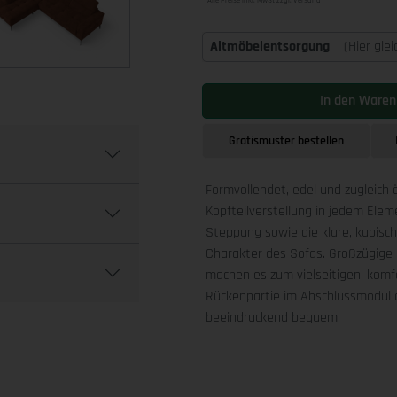
Alle Preise inkl. MwSt
zzgl. Versand
Altmöbelentsorgung
(Hier gle
In den Waren
Gratismuster bestellen
Formvollendet, edel und zugleich 
Kopfteilverstellung in jedem Ele
Steppung sowie die klare, kubis
Charakter des Sofas. Großzügige 
machen es zum vielseitigen, komfo
Rückenpartie im Abschlussmodul a
beeindruckend bequem.