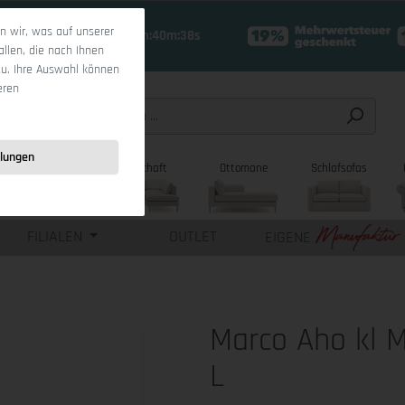
 wir, was auf unserer
18 Tage 11h:40m:37s
allen, die nach Ihnen
zu. Ihre Auswahl können
eren
llungen
sofas
Wohnlandschaft
Ottomane
Schlafsofas
FILIALEN
OUTLET
EIGENE
Marco Aho kl 
L