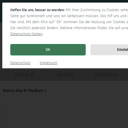
 Hauptinhalt springen
Zur Suche springen
Zur Hauptnavigation springen
Helfen Sie uns, besser zu werden:
Mit Ihrer Zustimmung zu Cookies sehen
Seite gut funktioniert und was wir verbessern müssen. Das hilf uns und 
hier sind. Mit dem Klick auf "OK" stimmen Sie der Nutzung von Cookies 
Sie natürlich jederzeit ändern. Weitere Informationen finden Sie auf uns
Datenschutz-Seiten
.
OK
Einste
Einzelsofas
Eck
Datenschutz
Impressum
SOFAS
BETTEN
PROSPEKTE
Marco Aho kl Medium L
Bildergalerie überspringen