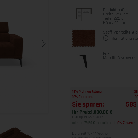
Produktmaße
Breite: 292 cm
Tiefe: 222 cm
Höhe: 95 cm
Stoff: Aphrodite 9 d
Informationen z
Fuß
Metallfuß schwarz
1
19% Mehrwertsteuer
38
1
10% Extrarabatt
20
Sie sparen:
583
Ihr Preis:
1.808,00 €
Listenpreis:
2.391,00 €
oder ab 79,50 € monatlich mit
0% Zinsen
2
Lieferzeit 10 - 14 Wochen