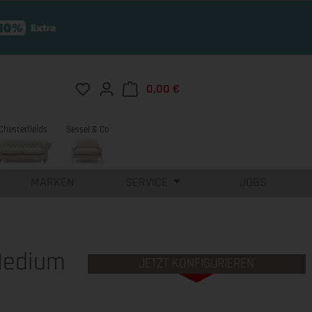
Du hast 0 Produkte auf dem Merkzettel
0,00 €
Warenkorb enthält 0 Position
Chesterfields
Sessel & Co
MARKEN
SERVICE
JOBS
Medium
JETZT KONFIGURIEREN