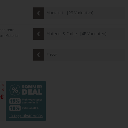
[29 Varianten]
Modellart
eep terra
[45 Varianten]
Material & Farbe
um Material
Füsse
2 €
1 €
 €
18 Tage 11h:40m:37s