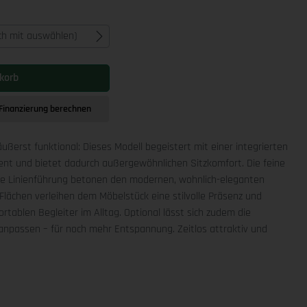
ich mit auswählen)
korb
Finanzierung berechnen
äußerst funktional: Dieses Modell begeistert mit einer integrierten
ment und bietet dadurch außergewöhnlichen Sitzkomfort. Die feine
che Linienführung betonen den modernen, wohnlich-eleganten
Flächen verleihen dem Möbelstück eine stilvolle Präsenz und
rtablen Begleiter im Alltag. Optional lässt sich zudem die
npassen – für noch mehr Entspannung. Zeitlos attraktiv und