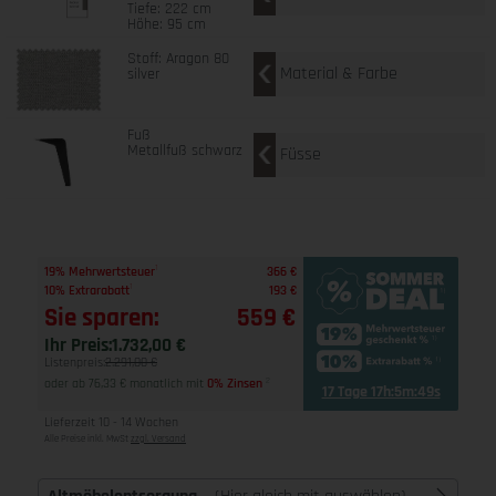
Tiefe: 222 cm
Höhe: 95 cm
Stoff: Aragon 80
Material & Farbe
silver
Fuß
Metallfuß schwarz
Füsse
1
19% Mehrwertsteuer
366 €
1
10% Extrarabatt
193 €
Sie sparen:
559 €
Ihr Preis:
1.732,00 €
Listenpreis:
2.291,00 €
oder ab 76,33 € monatlich mit
0% Zinsen
2
17 Tage 17h:5m:48s
Lieferzeit 10 - 14 Wochen
Alle Preise inkl. MwSt
zzgl. Versand