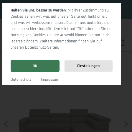
17 Tage 17h:5m:48s
Zum Hauptinhalt springen
Helfen Sie uns, besser zu werden:
Mit Ihrer Zustimmung zu
Cookies sehen wir, was auf unserer Seite gut funktioniert
und was wir verbessern müssen. Das hilf uns und allen, die
nach Ihnen hier sind. Mit dem Klick auf "OK" stimmen Sie der
Nutzung von Cookies zu. Ihre Auswahl können Sie natürlich
jederzeit ändern. Weitere Informationen finden Sie auf
Du hast 0 Pro
War
unseren
Datenschutz-Seiten
.
Marco Aho kl Medium R
OK
Einstellungen
Bildergalerie überspringen
Datenschutz
Impressum