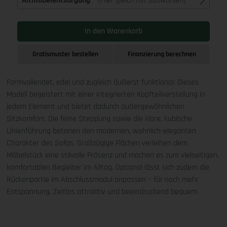
Altmöbelentsorgung
(Hier gleich mit auswählen)
In den Warenkorb
Gratismuster bestellen
Finanzierung berechnen
Formvollendet, edel und zugleich äußerst funktional: Dieses
Modell begeistert mit einer integrierten Kopfteilverstellung in
jedem Element und bietet dadurch außergewöhnlichen
Sitzkomfort. Die feine Steppung sowie die klare, kubische
Linienführung betonen den modernen, wohnlich-eleganten
Charakter des Sofas. Großzügige Flächen verleihen dem
Möbelstück eine stilvolle Präsenz und machen es zum vielseitigen,
komfortablen Begleiter im Alltag. Optional lässt sich zudem die
Rückenpartie im Abschlussmodul anpassen – für noch mehr
Entspannung. Zeitlos attraktiv und beeindruckend bequem.