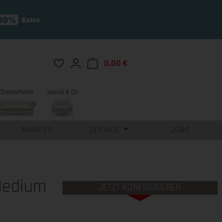
Du hast 0 Produkte auf dem Merkzettel
0,00 €
Warenkorb enthält 0 Position
Chesterfields
Sessel & Co
MARKEN
SERVICE
JOBS
Medium
JETZT KONFIGURIEREN