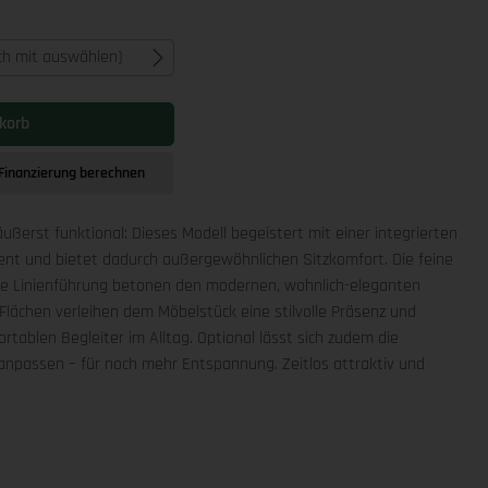
ich mit auswählen)
korb
Finanzierung berechnen
äußerst funktional: Dieses Modell begeistert mit einer integrierten
ment und bietet dadurch außergewöhnlichen Sitzkomfort. Die feine
che Linienführung betonen den modernen, wohnlich-eleganten
Flächen verleihen dem Möbelstück eine stilvolle Präsenz und
rtablen Begleiter im Alltag. Optional lässt sich zudem die
npassen – für noch mehr Entspannung. Zeitlos attraktiv und