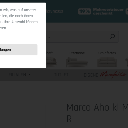
 wir, was auf unserer
19 Tage 17h:13m:31s
allen, die nach Ihnen
zu. Ihre Auswahl können
eren
llungen
sofas
Wohnlandschaft
Ottomane
Schlafsofas
FILIALEN
OUTLET
EIGENE
Marco Aho kl 
R