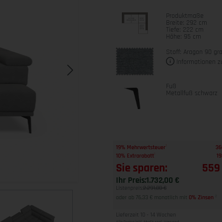
Produktmaße
Breite: 292 cm
Tiefe: 222 cm
Höhe: 95 cm
Stoff: Aragon 90 gr
Informationen z
Fuß
Metallfuß schwarz
1
19% Mehrwertsteuer
36
1
10% Extrarabatt
19
Sie sparen:
559
Ihr Preis:
1.732,00 €
Listenpreis:
2.291,00 €
oder ab 76,33 € monatlich mit
0% Zinsen
2
Lieferzeit 10 - 14 Wochen