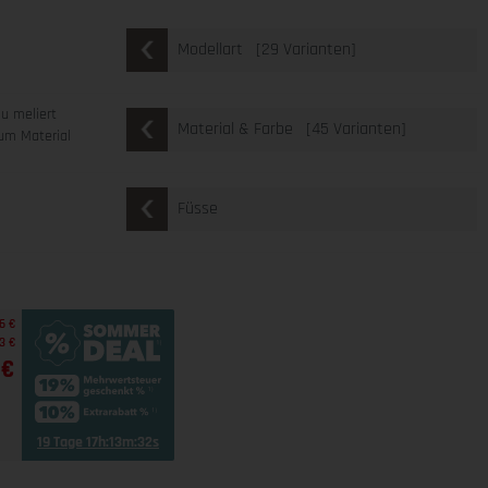
[29 Varianten]
Modellart
au meliert
[45 Varianten]
Material & Farbe
um Material
Füsse
6 €
3 €
 €
19 Tage 17h:13m:31s