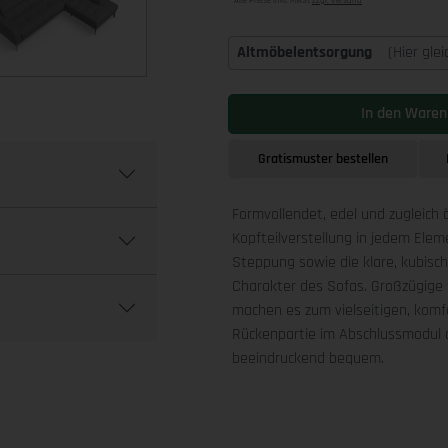
Alle Preise inkl. MwSt
zzgl. Versand
Altmöbelentsorgung
(Hier gle
In den Waren
Gratismuster bestellen
Formvollendet, edel und zugleich 
Kopfteilverstellung in jedem Ele
Steppung sowie die klare, kubis
Charakter des Sofas. Großzügige 
machen es zum vielseitigen, komfo
Rückenpartie im Abschlussmodul a
beeindruckend bequem.