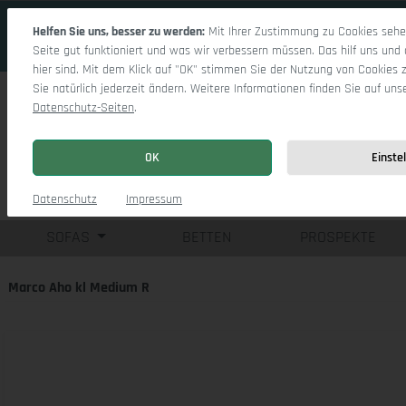
 Hauptinhalt springen
Zur Suche springen
Zur Hauptnavigation springen
Helfen Sie uns, besser zu werden:
Mit Ihrer Zustimmung zu Cookies sehen
Seite gut funktioniert und was wir verbessern müssen. Das hilf uns und 
hier sind. Mit dem Klick auf "OK" stimmen Sie der Nutzung von Cookies 
Sie natürlich jederzeit ändern. Weitere Informationen finden Sie auf uns
Datenschutz-Seiten
.
OK
Einste
Einzelsofas
Eck
Datenschutz
Impressum
SOFAS
BETTEN
PROSPEKTE
Marco Aho kl Medium R
Bildergalerie überspringen