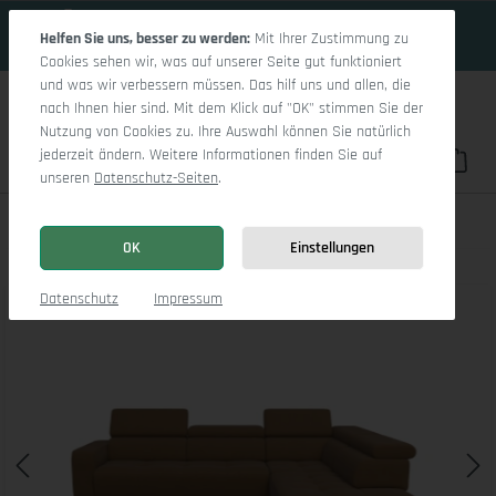
15 Tage 15h:10m:31s
Zum Hauptinhalt springen
Helfen Sie uns, besser zu werden:
Mit Ihrer Zustimmung zu
Cookies sehen wir, was auf unserer Seite gut funktioniert
und was wir verbessern müssen. Das hilf uns und allen, die
nach Ihnen hier sind. Mit dem Klick auf "OK" stimmen Sie der
Nutzung von Cookies zu. Ihre Auswahl können Sie natürlich
jederzeit ändern. Weitere Informationen finden Sie auf
Du hast 0 Pro
War
unseren
Datenschutz-Seiten
.
Marco Aho kl Medium R
OK
Einstellungen
Bildergalerie überspringen
Datenschutz
Impressum