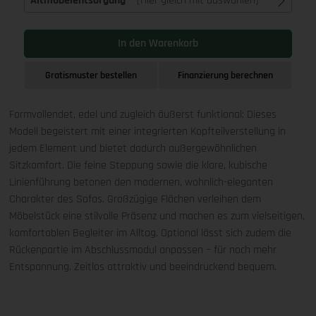
Altmöbelentsorgung
(Hier gleich mit auswählen)
In den Warenkorb
Gratismuster bestellen
Finanzierung berechnen
Formvollendet, edel und zugleich äußerst funktional: Dieses
Modell begeistert mit einer integrierten Kopfteilverstellung in
jedem Element und bietet dadurch außergewöhnlichen
Sitzkomfort. Die feine Steppung sowie die klare, kubische
Linienführung betonen den modernen, wohnlich-eleganten
Charakter des Sofas. Großzügige Flächen verleihen dem
Möbelstück eine stilvolle Präsenz und machen es zum vielseitigen,
komfortablen Begleiter im Alltag. Optional lässt sich zudem die
Rückenpartie im Abschlussmodul anpassen – für noch mehr
Entspannung. Zeitlos attraktiv und beeindruckend bequem.