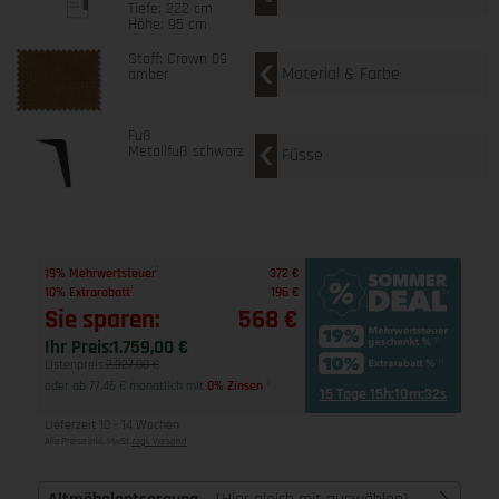
Tiefe: 222 cm
Höhe: 95 cm
Stoff: Crown 09
Material & Farbe
amber
Fuß
Metallfuß schwarz
Füsse
1
19% Mehrwertsteuer
372 €
1
10% Extrarabatt
196 €
Sie sparen:
568 €
Ihr Preis:
1.759,00 €
Listenpreis:
2.327,00 €
oder ab 77,46 € monatlich mit
0% Zinsen
2
15 Tage 15h:10m:31s
Lieferzeit 10 - 14 Wochen
Alle Preise inkl. MwSt
zzgl. Versand