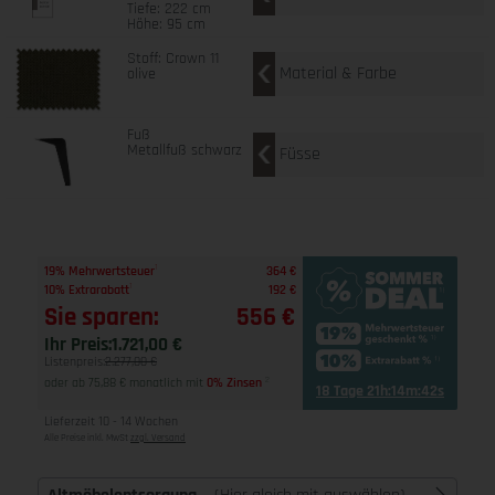
Tiefe: 222 cm
Höhe: 95 cm
Stoff: Crown 11
Material & Farbe
olive
Fuß
Metallfuß schwarz
Füsse
1
19% Mehrwertsteuer
364 €
1
10% Extrarabatt
192 €
Sie sparen:
556 €
Ihr Preis:
1.721,00 €
Listenpreis:
2.277,00 €
oder ab 75,88 € monatlich mit
0% Zinsen
2
18 Tage 21h:14m:41s
Lieferzeit 10 - 14 Wochen
Alle Preise inkl. MwSt
zzgl. Versand