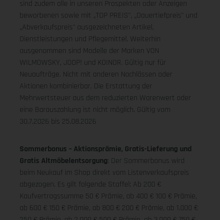
sind zudem alle in unseren Prospekten oder Anzeigen
beworbenen sowie mit „TOP PREIS", „Dauertiefpreis" und
„Abverkaufspreis" ausgezeichneten Artikel,
Dienstleistungen und Pflegemittel. Weiterhin
ausgenommen sind Modelle der Marken VON
WILMOWSKY, JOOP! und KOINOR. Gültig nur für
Neuaufträge. Nicht mit anderen Nachlässen oder
Aktionen kombinierbar. Die Erstattung der
Mehrwertsteuer aus dem reduzierten Warenwert oder
eine Barauszahlung ist nicht möglich.
Gültig vom
30.7.2026 bis 25.08.2026
Sommerbonus – Aktionsprämie, Gratis-Lieferung und
Gratis Altmöbelentsorgung
: Der Sommerbonus wird
beim Neukauf im Shop direkt vom Listenverkaufspreis
abgezogen. Es gilt folgende Staffel: Ab 200 €
Kaufvertragssumme 50 € Prämie, ab 400 € 100 € Prämie,
ab 600 € 150 € Prämie, ab 800 € 200 € Prämie, ab 1.000 €
250 € Prämie, ab 2.000 € 500 € Prämie, ab 3.000 € 750 €