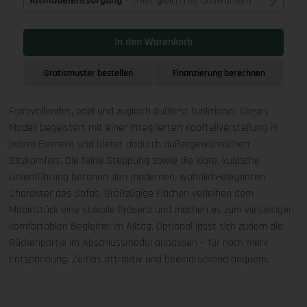
Altmöbelentsorgung
(Hier gleich mit auswählen)
In den Warenkorb
Gratismuster bestellen
Finanzierung berechnen
Formvollendet, edel und zugleich äußerst funktional: Dieses
Modell begeistert mit einer integrierten Kopfteilverstellung in
jedem Element und bietet dadurch außergewöhnlichen
Sitzkomfort. Die feine Steppung sowie die klare, kubische
Linienführung betonen den modernen, wohnlich-eleganten
Charakter des Sofas. Großzügige Flächen verleihen dem
Möbelstück eine stilvolle Präsenz und machen es zum vielseitigen,
komfortablen Begleiter im Alltag. Optional lässt sich zudem die
Rückenpartie im Abschlussmodul anpassen – für noch mehr
Entspannung. Zeitlos attraktiv und beeindruckend bequem.