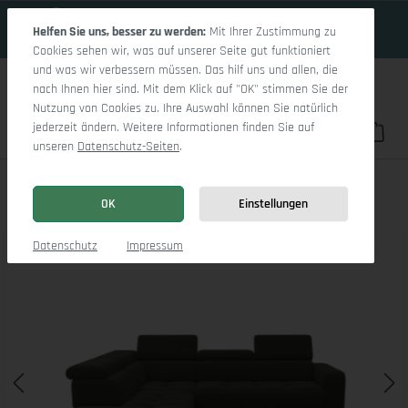
18 Tage 21h:14m:41s
Zum Hauptinhalt springen
Helfen Sie uns, besser zu werden:
Mit Ihrer Zustimmung zu
Cookies sehen wir, was auf unserer Seite gut funktioniert
und was wir verbessern müssen. Das hilf uns und allen, die
nach Ihnen hier sind. Mit dem Klick auf "OK" stimmen Sie der
Nutzung von Cookies zu. Ihre Auswahl können Sie natürlich
jederzeit ändern. Weitere Informationen finden Sie auf
Du hast 0 Pro
War
unseren
Datenschutz-Seiten
.
Marco Aho kl Small L
OK
Einstellungen
Bildergalerie überspringen
Datenschutz
Impressum