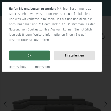
17 Tage 16h:55m:0s
Zum Hauptinhalt springen
Helfen Sie uns, besser zu werden:
Mit Ihrer Zustimmung zu
Cookies sehen wir, was auf unserer Seite gut funktioniert
und was wir verbessern müssen. Das hilf uns und allen, die
nach Ihnen hier sind. Mit dem Klick auf "OK" stimmen Sie der
Nutzung von Cookies zu. Ihre Auswahl können Sie natürlich
jederzeit ändern. Weitere Informationen finden Sie auf
Du hast 0 Pro
War
unseren
Datenschutz-Seiten
.
Marco LO Aho gr Medium L (mit Funktionen)
OK
Einstellungen
Bildergalerie überspringen
Datenschutz
Impressum