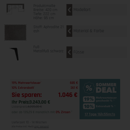
Produktmaße
Modellart
Breite: 420 cm
Tiefe: 222 cm
Höhe: 95 cm
Stoff: Aphrodite 21
Material & Farbe
ash
Fuß
Metallfuß schwarz
Füsse
1
19% Mehrwertsteuer
685 €
1
10% Extrarabatt
361 €
Sie sparen:
1.046 €
Ihr Preis:
3.243,00 €
Listenpreis:
4.289,00 €
oder ab 139,29 € monatlich mit
0% Zinsen
2
17 Tage 16h:55m:0s
Lieferzeit 10 - 14 Wochen
Alle Preise inkl. MwSt
zzgl. Versand