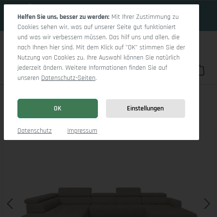
16 Tage 9h:42m:49s
Zum Hauptinhalt springen
Helfen Sie uns, besser zu werden:
Mit Ihrer Zustimmung zu
Cookies sehen wir, was auf unserer Seite gut funktioniert
und was wir verbessern müssen. Das hilf uns und allen, die
nach Ihnen hier sind. Mit dem Klick auf "OK" stimmen Sie der
Nutzung von Cookies zu. Ihre Auswahl können Sie natürlich
jederzeit ändern. Weitere Informationen finden Sie auf
Du hast 0 Pro
War
unseren
Datenschutz-Seiten
.
Marco LO Aho gr Medium L
OK
Einstellungen
Bildergalerie überspringen
Datenschutz
Impressum