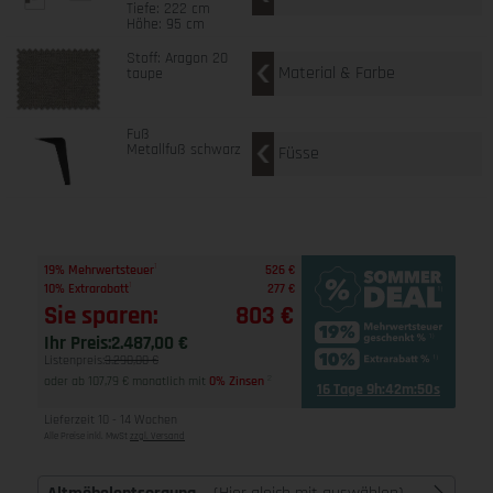
Tiefe: 222 cm
Höhe: 95 cm
Stoff: Aragon 20
Material & Farbe
taupe
Fuß
Metallfuß schwarz
Füsse
1
19% Mehrwertsteuer
526 €
1
10% Extrarabatt
277 €
Sie sparen:
803 €
Ihr Preis:
2.487,00 €
Listenpreis:
3.290,00 €
oder ab 107,79 € monatlich mit
0% Zinsen
2
16 Tage 9h:42m:49s
Lieferzeit 10 - 14 Wochen
Alle Preise inkl. MwSt
zzgl. Versand