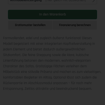
Altmöbelentsorgung
(Hier gleich mit auswählen)
In den Warenkorb
Gratismuster bestellen
Finanzierung berechnen
Formvollendet, edel und zugleich äußerst funktional: Dieses
Modell begeistert mit einer integrierten Kopfteilverstellung in
jedem Element und bietet dadurch außergewöhnlichen
Sitzkomfort. Die feine Steppung sowie die klare, kubische
Linienführung betonen den modernen, wohnlich-eleganten
Charakter des Sofas. Großzügige Flächen verleihen dem
Möbelstück eine stilvolle Präsenz und machen es zum vielseitigen,
komfortablen Begleiter im Alltag. Optional lässt sich zudem die
Rückenpartie im Abschlussmodul anpassen – für noch mehr
Entspannung. Zeitlos attraktiv und beeindruckend bequem.