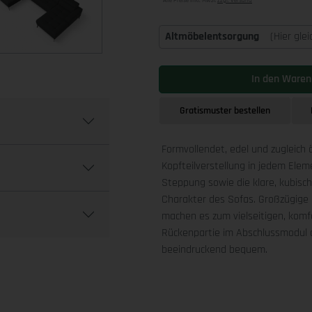
Alle Preise inkl. MwSt
zzgl. Versand
Altmöbelentsorgung
(Hier gle
In den Waren
Gratismuster bestellen
Formvollendet, edel und zugleich 
Kopfteilverstellung in jedem Ele
Steppung sowie die klare, kubis
Charakter des Sofas. Großzügige 
machen es zum vielseitigen, komfo
Rückenpartie im Abschlussmodul a
beeindruckend bequem.