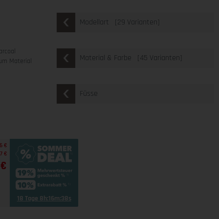
[29 Varianten]
Modellart
arcoal
[45 Varianten]
Material & Farbe
um Material
Füsse
6 €
7 €
 €
18 Tage 8h:16m:37s