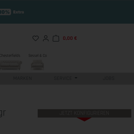
Du hast 0 Produkte auf dem Merkzettel
0,00 €
Warenkorb enthält 0 Position
Chesterfields
Sessel & Co
MARKEN
SERVICE
JOBS
gr
JETZT KONFIGURIEREN