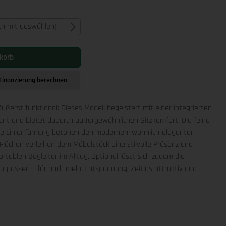
ich mit auswählen)
korb
Finanzierung berechnen
äußerst funktional: Dieses Modell begeistert mit einer integrierten
ment und bietet dadurch außergewöhnlichen Sitzkomfort. Die feine
che Linienführung betonen den modernen, wohnlich-eleganten
Flächen verleihen dem Möbelstück eine stilvolle Präsenz und
rtablen Begleiter im Alltag. Optional lässt sich zudem die
npassen – für noch mehr Entspannung. Zeitlos attraktiv und