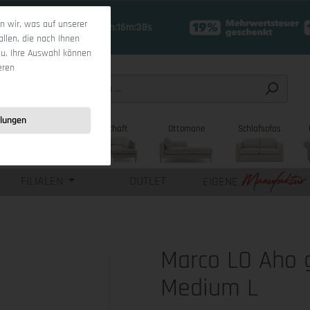
 wir, was auf unserer
18 Tage 8h:16m:37s
allen, die nach Ihnen
zu. Ihre Auswahl können
eren
llungen
sofas
Wohnlandschaft
Ottomane
Schlafsofas
FILIALEN
OUTLET
EIGENE
Marco LO Aho 
Medium L