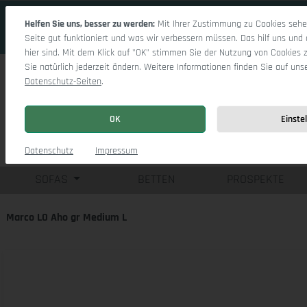
 Hauptinhalt springen
Zur Suche springen
Zur Hauptnavigation springen
Helfen Sie uns, besser zu werden:
Mit Ihrer Zustimmung zu Cookies sehen
Seite gut funktioniert und was wir verbessern müssen. Das hilf uns und 
hier sind. Mit dem Klick auf "OK" stimmen Sie der Nutzung von Cookies 
Sie natürlich jederzeit ändern. Weitere Informationen finden Sie auf uns
Datenschutz-Seiten
.
OK
Einste
Einzelsofas
Eck
Datenschutz
Impressum
SOFAS
BETTEN
PROSPEKTE
Marco LO Aho gr Medium L
Bildergalerie überspringen