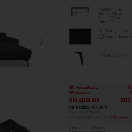
Produktmaße
Breite: 420 cm
Tiefe: 222 cm
Höhe: 95 cm
Stoff: Aragon 99 Ch
Informationen z
Fuß
Metallfuß schwarz
1
19% Mehrwertsteuer
52
1
10% Extrarabatt
27
Sie sparen:
803
Ihr Preis:
2.487,00 €
Listenpreis:
3.290,00 €
oder ab 107,79 € monatlich mit
0% Zinsen
2
Lieferzeit 10 - 14 Wochen