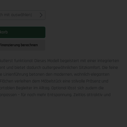
ich mit auswählen)
korb
Finanzierung berechnen
äußerst funktional: Dieses Modell begeistert mit einer integrierten
ment und bietet dadurch außergewöhnlichen Sitzkomfort. Die feine
che Linienführung betonen den modernen, wohnlich-eleganten
Flächen verleihen dem Möbelstück eine stilvolle Präsenz und
rtablen Begleiter im Alltag. Optional lässt sich zudem die
npassen – für noch mehr Entspannung. Zeitlos attraktiv und