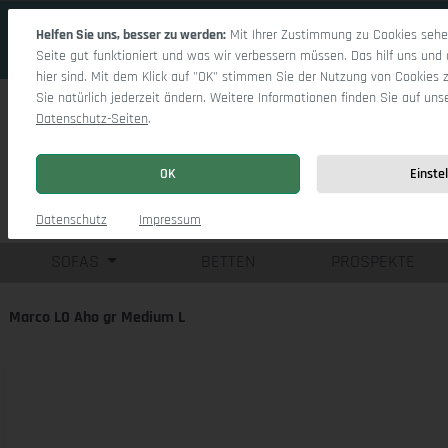
 Hauptinhalt springen
Zur Suche springen
Zur Hauptnavigation springen
Helfen Sie uns, besser zu werden:
Mit Ihrer Zustimmung zu Cookies sehen
Seite gut funktioniert und was wir verbessern müssen. Das hilf uns und 
hier sind. Mit dem Klick auf "OK" stimmen Sie der Nutzung von Cookies 
Sie natürlich jederzeit ändern. Weitere Informationen finden Sie auf uns
Datenschutz-Seiten
.
OK
Einste
Einzelsofas
Eck
Datenschutz
Impressum
SOFAS
BETTEN
PROSPEKTE
Marco LO Aho gr Medium L
Bildergalerie überspringen