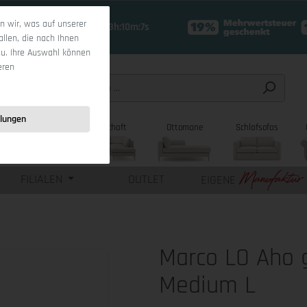
 wir, was auf unserer
18 Tage 23h:10m:6s
allen, die nach Ihnen
zu. Ihre Auswahl können
eren
llungen
sofas
Wohnlandschaft
Ottomane
Schlafsofas
FILIALEN
OUTLET
EIGENE
Marco LO Aho 
Medium L