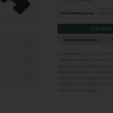
Alle Preise inkl. MwSt
zzgl. Versand
Altmöbelentsorgung
(Hier gle
In den Waren
Gratismuster bestellen
Formvollendet, edel und zugleich 
Kopfteilverstellung in jedem Ele
Steppung sowie die klare, kubis
Charakter des Sofas. Großzügige 
machen es zum vielseitigen, komfo
Rückenpartie im Abschlussmodul a
beeindruckend bequem.