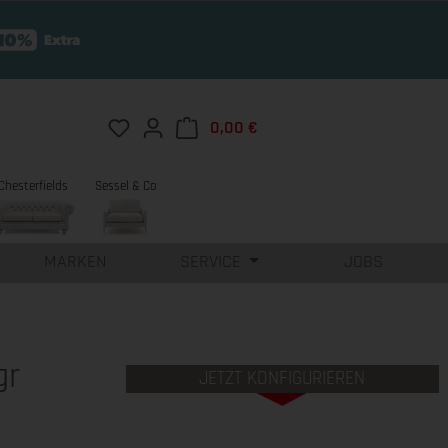
Du hast 0 Produkte auf dem Merkzettel
0,00 €
Warenkorb enthält 0 Position
Chesterfields
Sessel & Co
MARKEN
SERVICE
JOBS
gr
JETZT KONFIGURIEREN