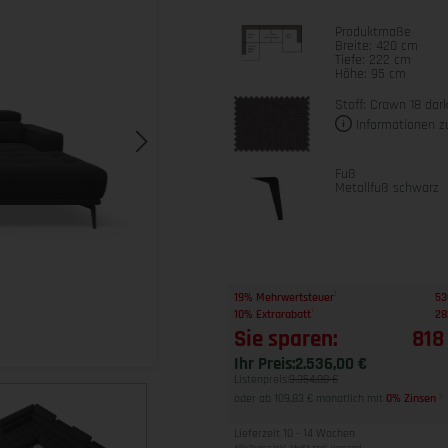
Produktmaße
Breite: 420 cm
Tiefe: 222 cm
Höhe: 95 cm
Stoff: Crown 18 dar
Informationen z
Fuß
Metallfuß schwarz
1
19% Mehrwertsteuer
53
1
10% Extrarabatt
28
Sie sparen:
818
Ihr Preis:
2.536,00 €
Listenpreis:
3.354,00 €
oder ab 109,83 € monatlich mit
0% Zinsen
2
Lieferzeit 10 - 14 Wochen