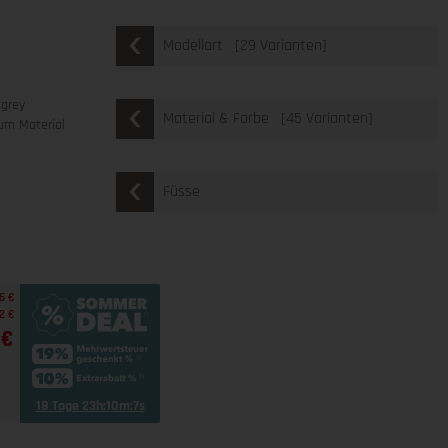
[29 Varianten]
Modellart
kgrey
[45 Varianten]
Material & Farbe
um Material
Füsse
6 €
2 €
 €
18 Tage 23h:10m:6s