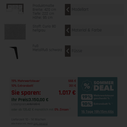
Produktmaße
Modellart
Breite: 420 cm
Tiefe: 222 cm
Höhe: 95 cm
Stoff: Curio 80
Material & Farbe
hellgrau
Fuß
Metallfuß schwarz
Füsse
1
19% Mehrwertsteuer
666 €
1
10% Extrarabatt
351 €
Sie sparen:
1.017 €
Ihr Preis:
3.150,00 €
Listenpreis:
4.167,00 €
oder ab 135,42 € monatlich mit
0% Zinsen
2
16 Tage 19h:15m:45s
Lieferzeit 10 - 14 Wochen
Alle Preise inkl. MwSt
zzgl. Versand