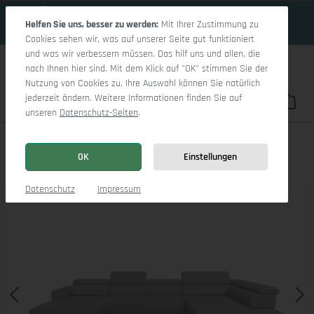
16 Tage 19h:15m:45s
Zum Hauptinhalt springen
Helfen Sie uns, besser zu werden:
Mit Ihrer Zustimmung zu
Cookies sehen wir, was auf unserer Seite gut funktioniert
und was wir verbessern müssen. Das hilf uns und allen, die
nach Ihnen hier sind. Mit dem Klick auf "OK" stimmen Sie der
Nutzung von Cookies zu. Ihre Auswahl können Sie natürlich
jederzeit ändern. Weitere Informationen finden Sie auf
Du hast 0 Pro
War
unseren
Datenschutz-Seiten
.
Marco LO Aho gr Medium R (mit Funktionen)
OK
Einstellungen
Bildergalerie überspringen
Datenschutz
Impressum