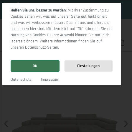
18 Tage 13h:50m:3s
Zum Hauptinhalt springen
Helfen Sie uns, besser zu werden:
Mit Ihrer Zustimmung zu
Cookies sehen wir, was auf unserer Seite gut funktioniert
und was wir verbessern müssen. Das hilf uns und allen, die
nach Ihnen hier sind. Mit dem Klick auf "OK" stimmen Sie der
Nutzung von Cookies zu. Ihre Auswahl können Sie natürlich
jederzeit ändern. Weitere Informationen finden Sie auf
Du hast 0 Pro
War
unseren
Datenschutz-Seiten
.
Marco LO Aho gr Medium R (mit Funktionen)
OK
Einstellungen
Bildergalerie überspringen
Datenschutz
Impressum