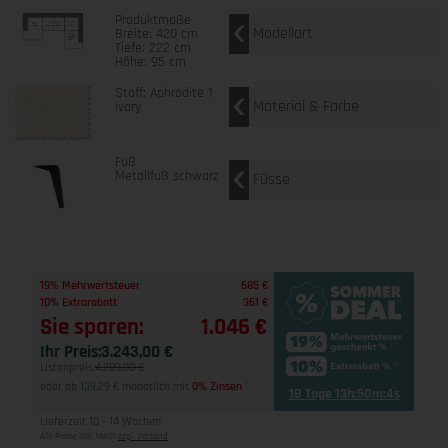
Produktmaße
Modellart
Breite: 420 cm
Tiefe: 222 cm
Höhe: 95 cm
Stoff: Aphrodite 1
Material & Farbe
ivory
Fuß
Metallfuß schwarz
Füsse
1
19% Mehrwertsteuer
685 €
1
10% Extrarabatt
361 €
Sie sparen:
1.046 €
Ihr Preis:
3.243,00 €
Listenpreis:
4.289,00 €
oder ab 139,29 € monatlich mit
0% Zinsen
2
18 Tage 13h:50m:3s
Lieferzeit 10 - 14 Wochen
Alle Preise inkl. MwSt
zzgl. Versand