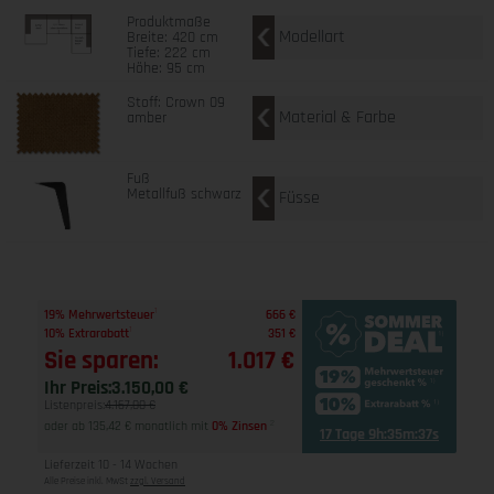
Produktmaße
Modellart
Breite: 420 cm
Tiefe: 222 cm
Höhe: 95 cm
Stoff: Crown 09
Material & Farbe
amber
Fuß
Metallfuß schwarz
Füsse
1
19% Mehrwertsteuer
666 €
1
10% Extrarabatt
351 €
Sie sparen:
1.017 €
Ihr Preis:
3.150,00 €
Listenpreis:
4.167,00 €
oder ab 135,42 € monatlich mit
0% Zinsen
2
17 Tage 9h:35m:36s
Lieferzeit 10 - 14 Wochen
Alle Preise inkl. MwSt
zzgl. Versand