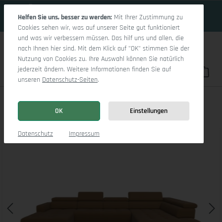
17 Tage 9h:35m:36s
Zum Hauptinhalt springen
Helfen Sie uns, besser zu werden:
Mit Ihrer Zustimmung zu
Cookies sehen wir, was auf unserer Seite gut funktioniert
und was wir verbessern müssen. Das hilf uns und allen, die
nach Ihnen hier sind. Mit dem Klick auf "OK" stimmen Sie der
Nutzung von Cookies zu. Ihre Auswahl können Sie natürlich
jederzeit ändern. Weitere Informationen finden Sie auf
Du hast 0 Pro
War
unseren
Datenschutz-Seiten
.
Marco LO Aho gr Medium R (mit Funktionen)
OK
Einstellungen
Bildergalerie überspringen
Datenschutz
Impressum