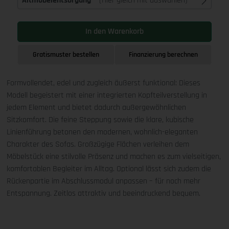
Altmöbelentsorgung
(Hier gleich mit auswählen)
In den Warenkorb
Gratismuster bestellen
Finanzierung berechnen
Formvollendet, edel und zugleich äußerst funktional: Dieses
Modell begeistert mit einer integrierten Kopfteilverstellung in
jedem Element und bietet dadurch außergewöhnlichen
Sitzkomfort. Die feine Steppung sowie die klare, kubische
Linienführung betonen den modernen, wohnlich-eleganten
Charakter des Sofas. Großzügige Flächen verleihen dem
Möbelstück eine stilvolle Präsenz und machen es zum vielseitigen,
komfortablen Begleiter im Alltag. Optional lässt sich zudem die
Rückenpartie im Abschlussmodul anpassen – für noch mehr
Entspannung. Zeitlos attraktiv und beeindruckend bequem.