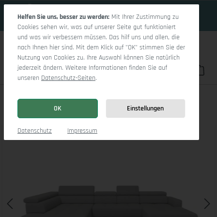
18 Tage 16h:40m:32s
Zum Hauptinhalt springen
Helfen Sie uns, besser zu werden:
Mit Ihrer Zustimmung zu
Cookies sehen wir, was auf unserer Seite gut funktioniert
und was wir verbessern müssen. Das hilf uns und allen, die
nach Ihnen hier sind. Mit dem Klick auf "OK" stimmen Sie der
Nutzung von Cookies zu. Ihre Auswahl können Sie natürlich
jederzeit ändern. Weitere Informationen finden Sie auf
Du hast 0 Pro
War
unseren
Datenschutz-Seiten
.
Marco LO Aho gr Small L
OK
Einstellungen
Bildergalerie überspringen
Datenschutz
Impressum