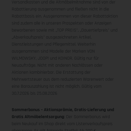
Versandkosten und die Altmöbelmitnahme sind von der
Rabattierung ausgenommen und fließen nicht in die
Rabattbasis ein. Ausgenommen von dieser Rabattaktion
sind zudem alle in unseren Prospekten oder Anzeigen
beworbenen sowie mit „TOP PREIS", „Dauertiefpreis" und
„Abverkaufspreis" ausgezeichneten Artikel,
Dienstleistungen und Pflegemittel. Weiterhin
ausgenommen sind Modelle der Marken VON
WILMOWSKY, JOOP! und KOINOR. Gültig nur für
Neuaufträge. Nicht mit anderen Nachlässen oder
Aktionen kombinierbar. Die Erstattung der
Mehrwertsteuer aus dem reduzierten Warenwert oder
eine Barauszahlung ist nicht möglich.
Gültig vom
30.7.2026 bis 25.08.2026
Sommerbonus – Aktionsprämie, Gratis-Lieferung und
Gratis Altmöbelentsorgung
: Der Sommerbonus wird
beim Neukauf im Shop direkt vom Listenverkaufspreis
abgezogen. Es gilt folgende Staffel: Ab 200 €