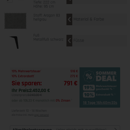
Tiefe: 222 cm
Höhe: 95 cm
Stoff: Aragon 83
Material & Farbe
hellgrau
Fuß
Metallfuß schwarz
Füsse
1
19% Mehrwertsteuer
518 €
1
10% Extrarabatt
273 €
Sie sparen:
791 €
Ihr Preis:
2.452,00 €
Listenpreis:
3.243,00 €
oder ab 106,33 € monatlich mit
0% Zinsen
2
18 Tage 16h:40m:32s
Lieferzeit 10 - 14 Wochen
Alle Preise inkl. MwSt
zzgl. Versand