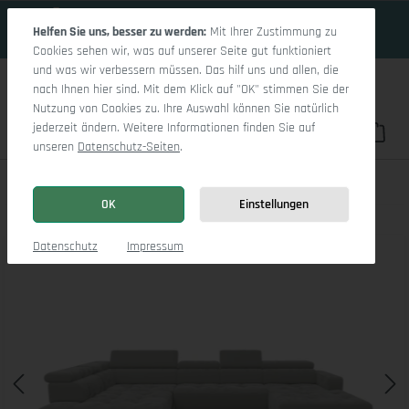
19 Tage 8h:10m:40s
Zum Hauptinhalt springen
Helfen Sie uns, besser zu werden:
Mit Ihrer Zustimmung zu
Cookies sehen wir, was auf unserer Seite gut funktioniert
und was wir verbessern müssen. Das hilf uns und allen, die
nach Ihnen hier sind. Mit dem Klick auf "OK" stimmen Sie der
Nutzung von Cookies zu. Ihre Auswahl können Sie natürlich
jederzeit ändern. Weitere Informationen finden Sie auf
Du hast 0 Pro
War
unseren
Datenschutz-Seiten
.
Marco LO Aho gr Small L
OK
Einstellungen
Bildergalerie überspringen
Datenschutz
Impressum