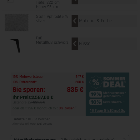
Tiefe: 222 cm
Höhe: 95 cm
Stoff: Aphrodite 19
Material & Farbe
silver
Fuß
Metallfuß schwarz
Füsse
1
19% Mehrwertsteuer
547 €
1
10% Extrarabatt
288 €
Sie sparen:
835 €
Ihr Preis:
2.587,00 €
Listenpreis:
3.422,00 €
oder ab 111,96 € monatlich mit
0% Zinsen
2
19 Tage 8h:10m:40s
Lieferzeit 10 - 14 Wochen
Alle Preise inkl. MwSt
zzgl. Versand