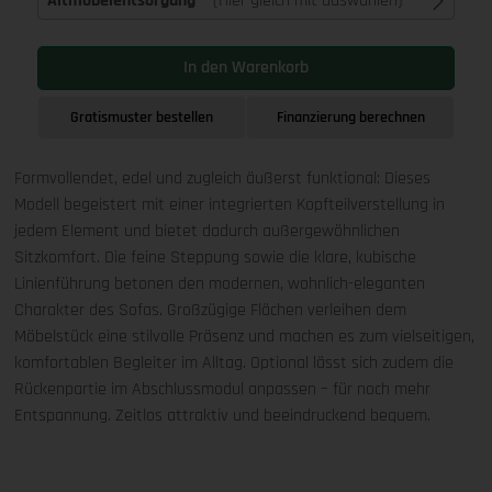
Altmöbelentsorgung
(Hier gleich mit auswählen)
In den Warenkorb
Gratismuster bestellen
Finanzierung berechnen
Formvollendet, edel und zugleich äußerst funktional: Dieses
Modell begeistert mit einer integrierten Kopfteilverstellung in
jedem Element und bietet dadurch außergewöhnlichen
Sitzkomfort. Die feine Steppung sowie die klare, kubische
Linienführung betonen den modernen, wohnlich-eleganten
Charakter des Sofas. Großzügige Flächen verleihen dem
Möbelstück eine stilvolle Präsenz und machen es zum vielseitigen,
komfortablen Begleiter im Alltag. Optional lässt sich zudem die
Rückenpartie im Abschlussmodul anpassen – für noch mehr
Entspannung. Zeitlos attraktiv und beeindruckend bequem.