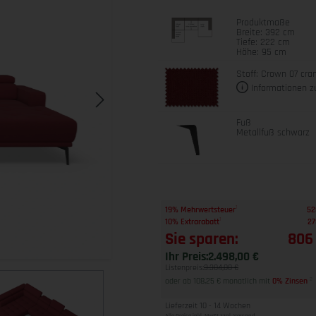
Produktmaße
Breite: 392 cm
Tiefe: 222 cm
Höhe: 95 cm
Stoff: Crown 07 cra
Informationen z
Fuß
Metallfuß schwarz
1
19% Mehrwertsteuer
52
1
10% Extrarabatt
27
Sie sparen:
806
Ihr Preis:
2.498,00 €
Listenpreis:
3.304,00 €
oder ab 108,25 € monatlich mit
0% Zinsen
2
Lieferzeit 10 - 14 Wochen