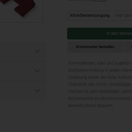
Alle Preise inkl. MwSt
zzgl. Versand
Altmöbelentsorgung
(Hier gle
In den Waren
Gratismuster bestellen
Formvollendet, edel und zugleich 
Kopfteilverstellung in jedem Ele
Steppung sowie die klare, kubis
Charakter des Sofas. Großzügige 
machen es zum vielseitigen, komfo
Rückenpartie im Abschlussmodul a
beeindruckend bequem.