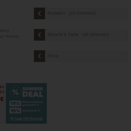
[29 Varianten]
Modellart
nberry
[45 Varianten]
Material & Farbe
um Material
Füsse
8 €
8 €
 €
19 Tage 17h:15m:22s