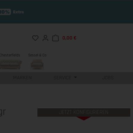
Du hast 0 Produkte auf dem Merkzettel
0,00 €
Warenkorb enthält 0 Position
Chesterfields
Sessel & Co
MARKEN
SERVICE
JOBS
gr
JETZT KONFIGURIEREN