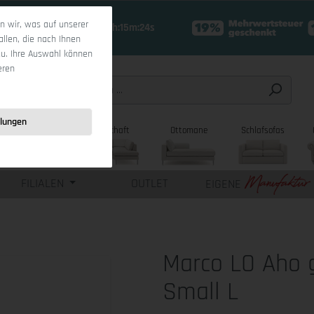
 wir, was auf unserer
19 Tage 17h:15m:22s
allen, die nach Ihnen
zu. Ihre Auswahl können
eren
llungen
sofas
Wohnlandschaft
Ottomane
Schlafsofas
FILIALEN
OUTLET
EIGENE
Marco LO Aho 
Small L