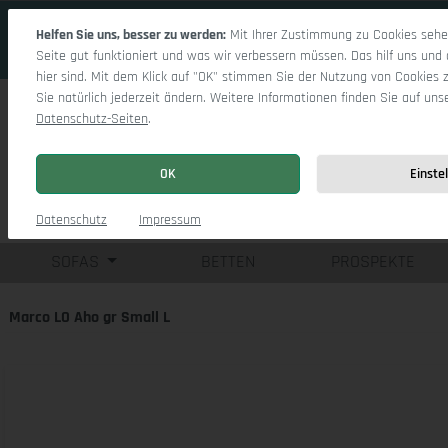
 Hauptinhalt springen
Zur Suche springen
Zur Hauptnavigation springen
Helfen Sie uns, besser zu werden:
Mit Ihrer Zustimmung zu Cookies sehen
Seite gut funktioniert und was wir verbessern müssen. Das hilf uns und 
hier sind. Mit dem Klick auf "OK" stimmen Sie der Nutzung von Cookies 
Sie natürlich jederzeit ändern. Weitere Informationen finden Sie auf uns
Datenschutz-Seiten
.
OK
Einste
Einzelsofas
Eck
Datenschutz
Impressum
SOFAS
BETTEN
PROSPEKTE
Marco LO Aho gr Small L
Bildergalerie überspringen