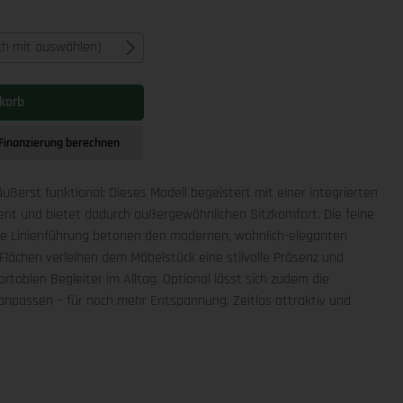
ich mit auswählen)
korb
Finanzierung berechnen
äußerst funktional: Dieses Modell begeistert mit einer integrierten
ment und bietet dadurch außergewöhnlichen Sitzkomfort. Die feine
che Linienführung betonen den modernen, wohnlich-eleganten
Flächen verleihen dem Möbelstück eine stilvolle Präsenz und
rtablen Begleiter im Alltag. Optional lässt sich zudem die
npassen – für noch mehr Entspannung. Zeitlos attraktiv und