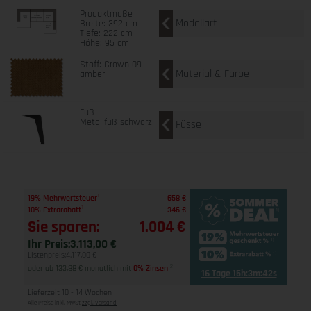
Produktmaße
Modellart
Breite: 392 cm
Tiefe: 222 cm
Höhe: 95 cm
Stoff: Crown 09
Material & Farbe
amber
Fuß
Metallfuß schwarz
Füsse
1
19% Mehrwertsteuer
658 €
1
10% Extrarabatt
346 €
Sie sparen:
1.004 €
Ihr Preis:
3.113,00 €
Listenpreis:
4.117,00 €
oder ab 133,88 € monatlich mit
0% Zinsen
2
16 Tage 15h:3m:41s
Lieferzeit 10 - 14 Wochen
Alle Preise inkl. MwSt
zzgl. Versand