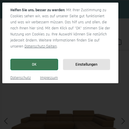
16 Tage 15h:3m:41s
Zum Hauptinhalt springen
Helfen Sie uns, besser zu werden:
Mit Ihrer Zustimmung zu
Cookies sehen wir, was auf unserer Seite gut funktioniert
und was wir verbessern müssen. Das hilf uns und allen, die
nach Ihnen hier sind. Mit dem Klick auf "OK" stimmen Sie der
Nutzung von Cookies zu. Ihre Auswahl können Sie natürlich
jederzeit ändern. Weitere Informationen finden Sie auf
Du hast 0 Pro
War
unseren
Datenschutz-Seiten
.
Marco LO Aho gr Small R (mit Funktionen)
OK
Einstellungen
Bildergalerie überspringen
Datenschutz
Impressum