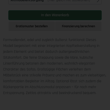
Altmöbelentsorgung
(Hier gleich mit auswählen)
In den Warenkorb
Gratismuster bestellen
Finanzierung berechnen
Formvollendet, edel und zugleich äußerst funktional: Dieses
Modell begeistert mit einer integrierten Kopfteilverstellung in
jedem Element und bietet dadurch außergewöhnlichen
Sitzkomfort. Die feine Steppung sowie die klare, kubische
Linienführung betonen den modernen, wohnlich-eleganten
Charakter des Sofas. Großzügige Flächen verleihen dem
Möbelstück eine stilvolle Präsenz und machen es zum vielseitigen,
komfortablen Begleiter im Alltag. Optional lässt sich zudem die
Rückenpartie im Abschlussmodul anpassen – für noch mehr
Entspannung. Zeitlos attraktiv und beeindruckend bequem.