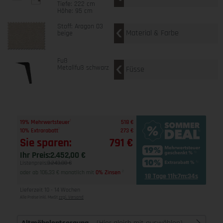
Tiefe: 222 cm
Höhe: 95 cm
Stoff: Aragon 03
Material & Farbe
beige
Fuß
Metallfuß schwarz
Füsse
1
19% Mehrwertsteuer
518 €
1
10% Extrarabatt
273 €
Sie sparen:
791 €
Ihr Preis:
2.452,00 €
Listenpreis:
3.243,00 €
oder ab 106,33 € monatlich mit
0% Zinsen
2
18 Tage 11h:7m:33s
Lieferzeit 10 - 14 Wochen
Alle Preise inkl. MwSt
zzgl. Versand