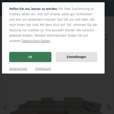
18 Tage 11h:7m:33s
Zum Hauptinhalt springen
Helfen Sie uns, besser zu werden:
Mit Ihrer Zustimmung zu
Cookies sehen wir, was auf unserer Seite gut funktioniert
und was wir verbessern müssen. Das hilf uns und allen, die
nach Ihnen hier sind. Mit dem Klick auf "OK" stimmen Sie der
Nutzung von Cookies zu. Ihre Auswahl können Sie natürlich
jederzeit ändern. Weitere Informationen finden Sie auf
Du hast 0 Pro
War
unseren
Datenschutz-Seiten
.
Marco LO Aho gr Small R
OK
Einstellungen
Bildergalerie überspringen
Datenschutz
Impressum