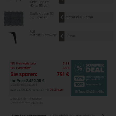
Tiefe: 222 cm
Höhe: 95 cm
Stoff: Aragon 90
Material & Farbe
grau meliert
Fuß
Metallfuß schwarz
Füsse
1
19% Mehrwertsteuer
518 €
1
10% Extrarabatt
273 €
Sie sparen:
791 €
Ihr Preis:
2.452,00 €
Listenpreis:
3.243,00 €
oder ab 106,33 € monatlich mit
0% Zinsen
2
19 Tage 0h:25m:48s
Lieferzeit 10 - 14 Wochen
Alle Preise inkl. MwSt
zzgl. Versand