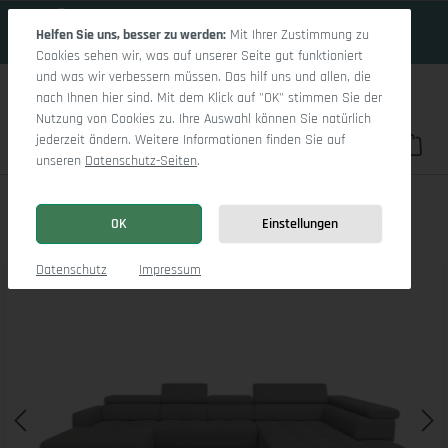
19 Tage 0h:25m:48s
Zum Hauptinhalt springen
Helfen Sie uns, besser zu werden:
Mit Ihrer Zustimmung zu
Cookies sehen wir, was auf unserer Seite gut funktioniert
und was wir verbessern müssen. Das hilf uns und allen, die
nach Ihnen hier sind. Mit dem Klick auf "OK" stimmen Sie der
Nutzung von Cookies zu. Ihre Auswahl können Sie natürlich
jederzeit ändern. Weitere Informationen finden Sie auf
Du hast 0 Pro
War
unseren
Datenschutz-Seiten
.
Marco LO Aho gr Small R
OK
Einstellungen
Bildergalerie überspringen
Datenschutz
Impressum