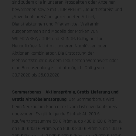
sind zudem alle in unseren Prospekten oder Anzeigen
beworbenen sowie mit „TOP PREIS", „Dauertiefpreis" und
„Abverkaufspreis" ausgezeichneten Artikel,
Dienstleistungen und Pflegemittel. Weiterhin
ausgenommen sind Modelle der Marken VON
WILMOWSKY, JOOP! und KOINOR. Gültig nur für
Neuaufträge. Nicht mit anderen Nachlässen oder
Aktionen kombinierbar. Die Erstattung der
Mehrwertsteuer aus dem reduzierten Warenwert oder
eine Barauszahlung ist nicht möglich.
Gültig vom
30.7.2026 bis 25.08.2026
Sommerbonus – Aktionsprämie, Gratis-Lieferung und
Gratis Altmöbelentsorgung
: Der Sommerbonus wird
beim Neukauf im Shop direkt vom Listenverkaufspreis
abgezogen. Es gilt folgende Staffel: Ab 200 €
Kaufvertragssumme 50 € Prämie, ab 400 € 100 € Prämie,
ab 600 € 150 € Prämie, ab 800 € 200 € Prämie, ab 1.000 €
250 € Prämie, ab 2.000 € 500 € Prämie, ab 3.000 € 750 €