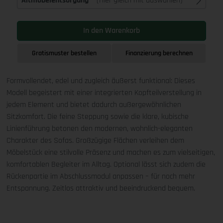
Altmöbelentsorgung
(Hier gleich mit auswählen)
In den Warenkorb
Gratismuster bestellen
Finanzierung berechnen
Formvollendet, edel und zugleich äußerst funktional: Dieses
Modell begeistert mit einer integrierten Kopfteilverstellung in
jedem Element und bietet dadurch außergewöhnlichen
Sitzkomfort. Die feine Steppung sowie die klare, kubische
Linienführung betonen den modernen, wohnlich-eleganten
Charakter des Sofas. Großzügige Flächen verleihen dem
Möbelstück eine stilvolle Präsenz und machen es zum vielseitigen,
komfortablen Begleiter im Alltag. Optional lässt sich zudem die
Rückenpartie im Abschlussmodul anpassen – für noch mehr
Entspannung. Zeitlos attraktiv und beeindruckend bequem.