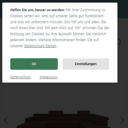
19 Tage 3h:23m:12s
Zum Hauptinhalt springen
Helfen Sie uns, besser zu werden:
Mit Ihrer Zustimmung zu
Cookies sehen wir, was auf unserer Seite gut funktioniert
und was wir verbessern müssen. Das hilf uns und allen, die
nach Ihnen hier sind. Mit dem Klick auf "OK" stimmen Sie der
Nutzung von Cookies zu. Ihre Auswahl können Sie natürlich
jederzeit ändern. Weitere Informationen finden Sie auf
Du hast 0 Pro
War
unseren
Datenschutz-Seiten
.
Marco LO Aho kl Medium R
OK
Einstellungen
Bildergalerie überspringen
Datenschutz
Impressum