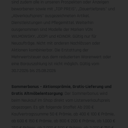
sind zudem alle in unseren Prospekten oder Anzeigen
beworbenen sowie mit „TOP PREIS", „Dauertiefpreis" und
„Abverkaufspreis" ausgezeichneten Artikel,
Dienstleistungen und Pflegemittel. Weiterhin
ausgenommen sind Modelle der Marken VON
WILMOWSKY, JOOP! und KOINOR. Gültig nur für
Neuaufträge. Nicht mit anderen Nachlässen oder
Aktionen kombinierbar. Die Erstattung der
Mehrwertsteuer aus dem reduzierten Warenwert oder
eine Barauszahlung ist nicht möglich.
Gültig vom
30.7.2026 bis 25.08.2026
Sommerbonus – Aktionsprämie, Gratis-Lieferung und
Gratis Altmöbelentsorgung
: Der Sommerbonus wird
beim Neukauf im Shop direkt vom Listenverkaufspreis
abgezogen. Es gilt folgende Staffel: Ab 200 €
Kaufvertragssumme 50 € Prämie, ab 400 € 100 € Prämie,
ab 600 € 150 € Prämie, ab 800 € 200 € Prämie, ab 1.000 €
250 € Prämie, ab 2.000 € 500 € Prämie, ab 3.000 € 750 €