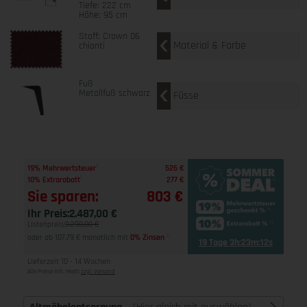
Tiefe: 222 cm
Höhe: 95 cm
Stoff: Crown 06
Material & Farbe
chianti
Fuß
Metallfuß schwarz
Füsse
1
19% Mehrwertsteuer
526 €
1
10% Extrarabatt
277 €
Sie sparen:
803 €
Ihr Preis:
2.487,00 €
Listenpreis:
3.290,00 €
oder ab 107,79 € monatlich mit
0% Zinsen
2
19 Tage 3h:23m:12s
Lieferzeit 10 - 14 Wochen
Alle Preise inkl. MwSt
zzgl. Versand