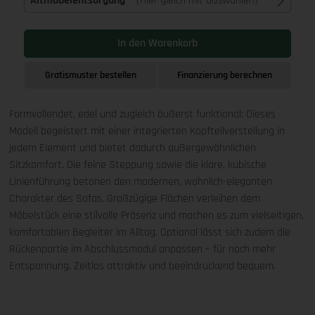
Altmöbelentsorgung
(Hier gleich mit auswählen)
In den Warenkorb
Gratismuster bestellen
Finanzierung berechnen
Formvollendet, edel und zugleich äußerst funktional: Dieses
Modell begeistert mit einer integrierten Kopfteilverstellung in
jedem Element und bietet dadurch außergewöhnlichen
Sitzkomfort. Die feine Steppung sowie die klare, kubische
Linienführung betonen den modernen, wohnlich-eleganten
Charakter des Sofas. Großzügige Flächen verleihen dem
Möbelstück eine stilvolle Präsenz und machen es zum vielseitigen,
komfortablen Begleiter im Alltag. Optional lässt sich zudem die
Rückenpartie im Abschlussmodul anpassen – für noch mehr
Entspannung. Zeitlos attraktiv und beeindruckend bequem.