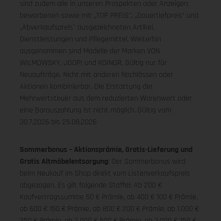
sind zudem alle in unseren Prospekten oder Anzeigen
beworbenen sowie mit „TOP PREIS", „Dauertiefpreis" und
„Abverkaufspreis" ausgezeichneten Artikel,
Dienstleistungen und Pflegemittel. Weiterhin
ausgenommen sind Modelle der Marken VON
WILMOWSKY, JOOP! und KOINOR. Gültig nur für
Neuaufträge. Nicht mit anderen Nachlässen oder
Aktionen kombinierbar. Die Erstattung der
Mehrwertsteuer aus dem reduzierten Warenwert oder
eine Barauszahlung ist nicht möglich.
Gültig vom
30.7.2026 bis 25.08.2026
Sommerbonus – Aktionsprämie, Gratis-Lieferung und
Gratis Altmöbelentsorgung
: Der Sommerbonus wird
beim Neukauf im Shop direkt vom Listenverkaufspreis
abgezogen. Es gilt folgende Staffel: Ab 200 €
Kaufvertragssumme 50 € Prämie, ab 400 € 100 € Prämie,
ab 600 € 150 € Prämie, ab 800 € 200 € Prämie, ab 1.000 €
250 € Prämie, ab 2.000 € 500 € Prämie, ab 3.000 € 750 €