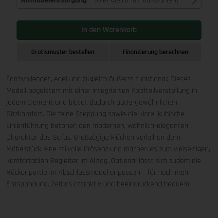
Altmöbelentsorgung
(Hier gleich mit auswählen)
In den Warenkorb
Gratismuster bestellen
Finanzierung berechnen
Formvollendet, edel und zugleich äußerst funktional: Dieses
Modell begeistert mit einer integrierten Kopfteilverstellung in
jedem Element und bietet dadurch außergewöhnlichen
Sitzkomfort. Die feine Steppung sowie die klare, kubische
Linienführung betonen den modernen, wohnlich-eleganten
Charakter des Sofas. Großzügige Flächen verleihen dem
Möbelstück eine stilvolle Präsenz und machen es zum vielseitigen,
komfortablen Begleiter im Alltag. Optional lässt sich zudem die
Rückenpartie im Abschlussmodul anpassen – für noch mehr
Entspannung. Zeitlos attraktiv und beeindruckend bequem.