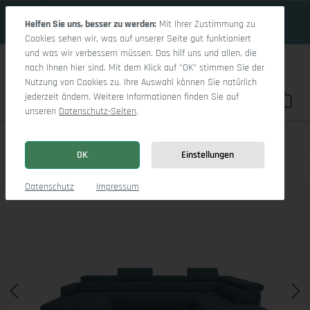
18 Tage 20h:8m:3s
Zum Hauptinhalt springen
Helfen Sie uns, besser zu werden:
Mit Ihrer Zustimmung zu
Cookies sehen wir, was auf unserer Seite gut funktioniert
und was wir verbessern müssen. Das hilf uns und allen, die
nach Ihnen hier sind. Mit dem Klick auf "OK" stimmen Sie der
Nutzung von Cookies zu. Ihre Auswahl können Sie natürlich
jederzeit ändern. Weitere Informationen finden Sie auf
Du hast 0 Pro
War
unseren
Datenschutz-Seiten
.
Marco LO Aho kl Medium R
OK
Einstellungen
Bildergalerie überspringen
Datenschutz
Impressum