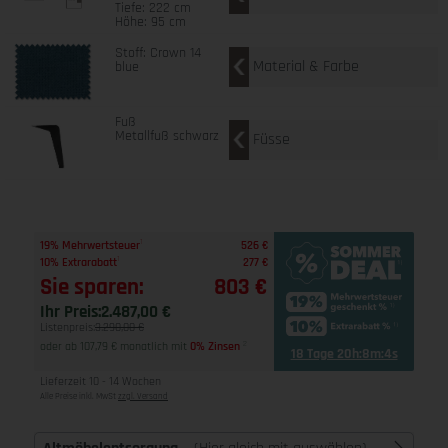
Tiefe: 222 cm
Höhe: 95 cm
Stoff: Crown 14
Material & Farbe
blue
Fuß
Metallfuß schwarz
Füsse
1
19% Mehrwertsteuer
526 €
1
10% Extrarabatt
277 €
Sie sparen:
803 €
Ihr Preis:
2.487,00 €
Listenpreis:
3.290,00 €
oder ab 107,79 € monatlich mit
0% Zinsen
2
18 Tage 20h:8m:3s
Lieferzeit 10 - 14 Wochen
Alle Preise inkl. MwSt
zzgl. Versand