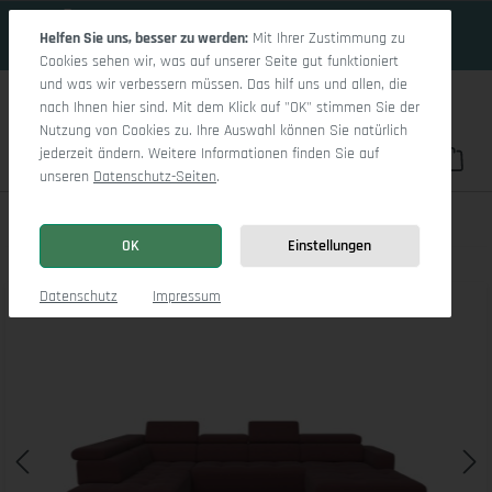
18 Tage 13h:37m:28s
Zum Hauptinhalt springen
Helfen Sie uns, besser zu werden:
Mit Ihrer Zustimmung zu
Cookies sehen wir, was auf unserer Seite gut funktioniert
und was wir verbessern müssen. Das hilf uns und allen, die
nach Ihnen hier sind. Mit dem Klick auf "OK" stimmen Sie der
Nutzung von Cookies zu. Ihre Auswahl können Sie natürlich
jederzeit ändern. Weitere Informationen finden Sie auf
Du hast 0 Pro
War
unseren
Datenschutz-Seiten
.
Marco LO Aho kl Small L
OK
Einstellungen
Bildergalerie überspringen
Datenschutz
Impressum