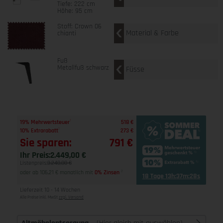
Tiefe: 222 cm
Höhe: 95 cm
Stoff: Crown 06
Material & Farbe
chianti
Fuß
Metallfuß schwarz
Füsse
1
19% Mehrwertsteuer
518 €
1
10% Extrarabatt
273 €
Sie sparen:
791 €
Ihr Preis:
2.449,00 €
Listenpreis:
3.240,00 €
oder ab 106,21 € monatlich mit
0% Zinsen
2
18 Tage 13h:37m:28s
Lieferzeit 10 - 14 Wochen
Alle Preise inkl. MwSt
zzgl. Versand