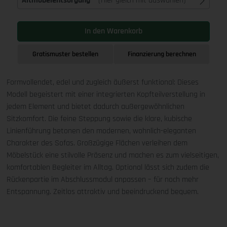
Altmöbelentsorgung
(Hier gleich mit auswählen)
In den Warenkorb
Gratismuster bestellen
Finanzierung berechnen
Formvollendet, edel und zugleich äußerst funktional: Dieses
Modell begeistert mit einer integrierten Kopfteilverstellung in
jedem Element und bietet dadurch außergewöhnlichen
Sitzkomfort. Die feine Steppung sowie die klare, kubische
Linienführung betonen den modernen, wohnlich-eleganten
Charakter des Sofas. Großzügige Flächen verleihen dem
Möbelstück eine stilvolle Präsenz und machen es zum vielseitigen,
komfortablen Begleiter im Alltag. Optional lässt sich zudem die
Rückenpartie im Abschlussmodul anpassen – für noch mehr
Entspannung. Zeitlos attraktiv und beeindruckend bequem.