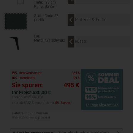
Tiefe: 193 cm
Höhe: 95 cm
Stoff: Curio 37
Material & Farbe
pazific
Fuß
Metallfuß schwarz
Füsse
1
19% Mehrwertsteuer
324 €
1
10% Extrarabatt
171 €
Sie sparen:
495 €
Ihr Preis:
1.535,00 €
Listenpreis:
2.030,00 €
oder ab 68,12 € monatlich mit
0% Zinsen
2
17 Tage 6h:47m:23s
Lieferzeit 10 - 14 Wochen
Alle Preise inkl. MwSt
zzgl. Versand