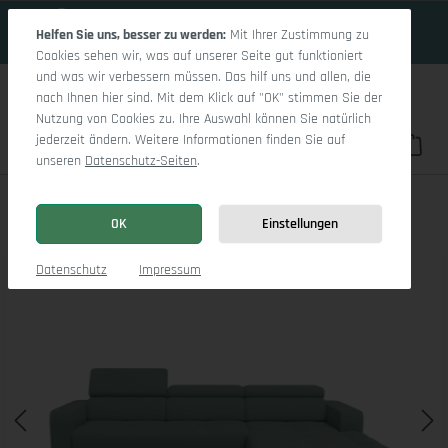
17 Tage 6h:47m:23s
Zum Hauptinhalt springen
Helfen Sie uns, besser zu werden:
Mit Ihrer Zustimmung zu
Cookies sehen wir, was auf unserer Seite gut funktioniert
und was wir verbessern müssen. Das hilf uns und allen, die
nach Ihnen hier sind. Mit dem Klick auf "OK" stimmen Sie der
Nutzung von Cookies zu. Ihre Auswahl können Sie natürlich
jederzeit ändern. Weitere Informationen finden Sie auf
Du hast 0 Pro
War
unseren
Datenschutz-Seiten
.
Marco LO Medium R
OK
Einstellungen
Bildergalerie überspringen
Datenschutz
Impressum