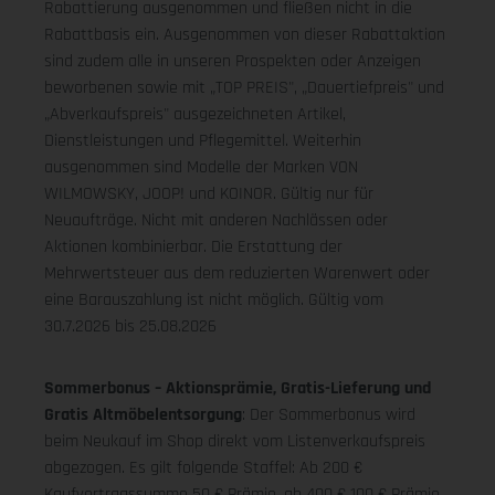
Rabattierung ausgenommen und fließen nicht in die
Rabattbasis ein. Ausgenommen von dieser Rabattaktion
sind zudem alle in unseren Prospekten oder Anzeigen
beworbenen sowie mit „TOP PREIS", „Dauertiefpreis" und
„Abverkaufspreis" ausgezeichneten Artikel,
Dienstleistungen und Pflegemittel. Weiterhin
ausgenommen sind Modelle der Marken VON
WILMOWSKY, JOOP! und KOINOR. Gültig nur für
Neuaufträge. Nicht mit anderen Nachlässen oder
Aktionen kombinierbar. Die Erstattung der
Mehrwertsteuer aus dem reduzierten Warenwert oder
eine Barauszahlung ist nicht möglich.
Gültig vom
30.7.2026 bis 25.08.2026
Sommerbonus – Aktionsprämie, Gratis-Lieferung und
Gratis Altmöbelentsorgung
: Der Sommerbonus wird
beim Neukauf im Shop direkt vom Listenverkaufspreis
abgezogen. Es gilt folgende Staffel: Ab 200 €
Kaufvertragssumme 50 € Prämie, ab 400 € 100 € Prämie,