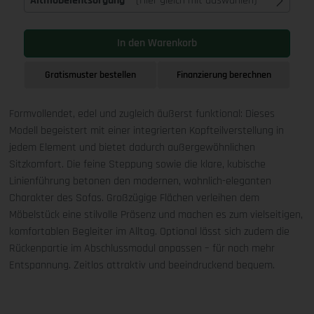
Altmöbelentsorgung
(Hier gleich mit auswählen)
In den Warenkorb
Gratismuster bestellen
Finanzierung berechnen
Formvollendet, edel und zugleich äußerst funktional: Dieses
Modell begeistert mit einer integrierten Kopfteilverstellung in
jedem Element und bietet dadurch außergewöhnlichen
Sitzkomfort. Die feine Steppung sowie die klare, kubische
Linienführung betonen den modernen, wohnlich-eleganten
Charakter des Sofas. Großzügige Flächen verleihen dem
Möbelstück eine stilvolle Präsenz und machen es zum vielseitigen,
komfortablen Begleiter im Alltag. Optional lässt sich zudem die
Rückenpartie im Abschlussmodul anpassen – für noch mehr
Entspannung. Zeitlos attraktiv und beeindruckend bequem.