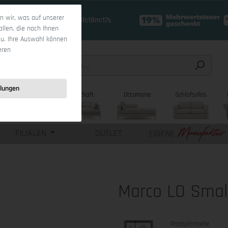
 wir, was auf unserer
17 Tage 18h:18m:16s
allen, die nach Ihnen
zu. Ihre Auswahl können
eren
llungen
sofas
Wohnlandschaft
Ottomane
Schlafsofas
FILIALEN
OUTLET
EIGENE
Marco LO Smal
Produktmaße