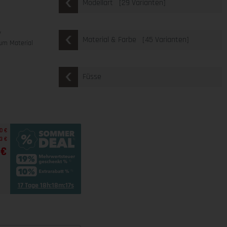
[29 Varianten]
Modellart
v
[45 Varianten]
Material & Farbe
um Material
Füsse
0 €
3 €
 €
17 Tage 18h:18m:16s