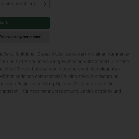
ich mit auswählen)
korb
Finanzierung berechnen
äußerst funktional: Dieses Modell begeistert mit einer integrierten
ment und bietet dadurch außergewöhnlichen Sitzkomfort. Die feine
che Linienführung betonen den modernen, wohnlich-eleganten
Flächen verleihen dem Möbelstück eine stilvolle Präsenz und
rtablen Begleiter im Alltag. Optional lässt sich zudem die
npassen – für noch mehr Entspannung. Zeitlos attraktiv und