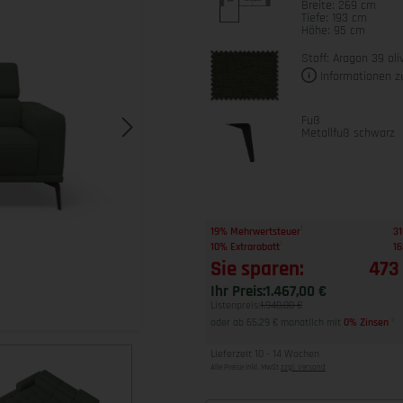
Breite: 269 cm
Tiefe: 193 cm
Höhe: 95 cm
Stoff: Aragon 39 oli
Informationen z
Fuß
Metallfuß schwarz
1
19% Mehrwertsteuer
31
1
10% Extrarabatt
16
Sie sparen:
473
Ihr Preis:
1.467,00 €
Listenpreis:
1.940,00 €
oder ab 65,29 € monatlich mit
0% Zinsen
2
Lieferzeit 10 - 14 Wochen
Alle Preise inkl. MwSt
zzgl. Versand