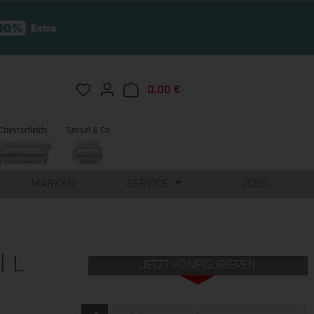
Du hast 0 Produkte auf dem Merkzettel
0,00 €
Warenkorb enthält 0 Position
Chesterfields
Sessel & Co
MARKEN
SERVICE
JOBS
l L
JETZT KONFIGURIEREN