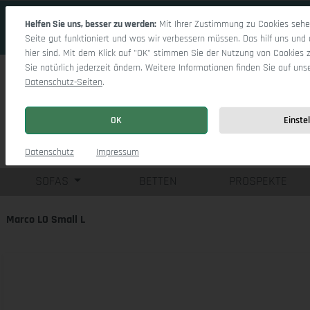
 Hauptinhalt springen
Zur Suche springen
Zur Hauptnavigation springen
Helfen Sie uns, besser zu werden:
Mit Ihrer Zustimmung zu Cookies sehen
Seite gut funktioniert und was wir verbessern müssen. Das hilf uns und 
hier sind. Mit dem Klick auf "OK" stimmen Sie der Nutzung von Cookies 
Sie natürlich jederzeit ändern. Weitere Informationen finden Sie auf uns
Datenschutz-Seiten
.
OK
Einste
Einzelsofas
Eck
Datenschutz
Impressum
SOFAS
BETTEN
PROSPEKTE
Marco LO Small L
Bildergalerie überspringen