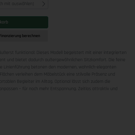
ich mit auswählen)
korb
Finanzierung berechnen
äußerst funktional: Dieses Modell begeistert mit einer integrierten
ment und bietet dadurch außergewöhnlichen Sitzkomfort. Die feine
che Linienführung betonen den modernen, wohnlich-eleganten
Flächen verleihen dem Möbelstück eine stilvolle Präsenz und
rtablen Begleiter im Alltag. Optional lässt sich zudem die
npassen – für noch mehr Entspannung. Zeitlos attraktiv und