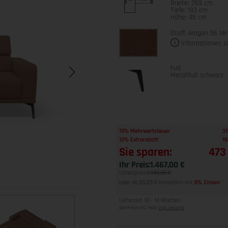
Breite: 269 cm
Tiefe: 193 cm
Höhe: 95 cm
Stoff: Aragon 56 ter
Informationen z
Fuß
Metallfuß schwarz
1
19% Mehrwertsteuer
31
1
10% Extrarabatt
16
Sie sparen:
473
Ihr Preis:
1.467,00 €
Listenpreis:
1.940,00 €
oder ab 65,29 € monatlich mit
0% Zinsen
2
Lieferzeit 10 - 14 Wochen
Alle Preise inkl. MwSt
zzgl. Versand