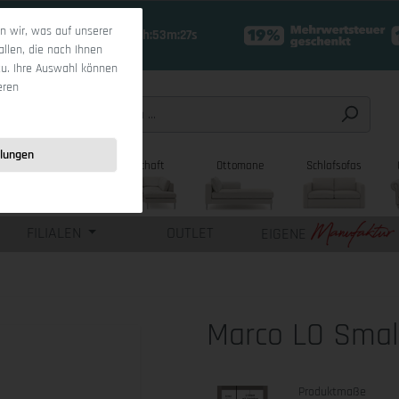
 wir, was auf unserer
16 Tage 13h:53m:25s
allen, die nach Ihnen
zu. Ihre Auswahl können
eren
llungen
sofas
Wohnlandschaft
Ottomane
Schlafsofas
FILIALEN
OUTLET
EIGENE
Marco LO Smal
Produktmaße