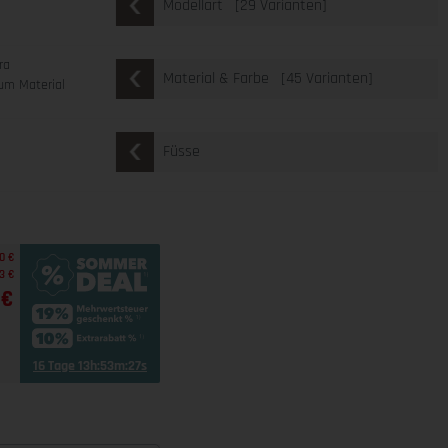
[29 Varianten]
Modellart
ra
[45 Varianten]
Material & Farbe
um Material
Füsse
0 €
3 €
 €
16 Tage 13h:53m:25s