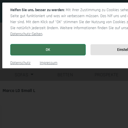
 Hauptinhalt springen
Zur Suche springen
Zur Hauptnavigation springen
Helfen Sie uns, besser zu werden:
Mit Ihrer Zustimmung zu Cookies sehen
Seite gut funktioniert und was wir verbessern müssen. Das hilf uns und 
hier sind. Mit dem Klick auf "OK" stimmen Sie der Nutzung von Cookies 
Sie natürlich jederzeit ändern. Weitere Informationen finden Sie auf uns
Datenschutz-Seiten
.
OK
Einste
Einzelsofas
Eck
Datenschutz
Impressum
SOFAS
BETTEN
PROSPEKTE
Marco LO Small L
Bildergalerie überspringen