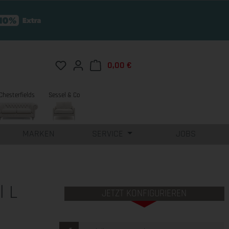
Du hast 0 Produkte auf dem Merkzettel
0,00 €
Warenkorb enthält 0 Position
Chesterfields
Sessel & Co
MARKEN
SERVICE
JOBS
l L
JETZT KONFIGURIEREN