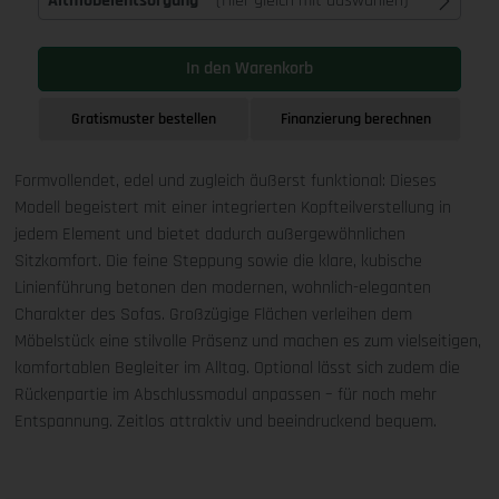
Altmöbelentsorgung
(Hier gleich mit auswählen)
In den Warenkorb
Gratismuster bestellen
Finanzierung berechnen
Formvollendet, edel und zugleich äußerst funktional: Dieses
Modell begeistert mit einer integrierten Kopfteilverstellung in
jedem Element und bietet dadurch außergewöhnlichen
Sitzkomfort. Die feine Steppung sowie die klare, kubische
Linienführung betonen den modernen, wohnlich-eleganten
Charakter des Sofas. Großzügige Flächen verleihen dem
Möbelstück eine stilvolle Präsenz und machen es zum vielseitigen,
komfortablen Begleiter im Alltag. Optional lässt sich zudem die
Rückenpartie im Abschlussmodul anpassen – für noch mehr
Entspannung. Zeitlos attraktiv und beeindruckend bequem.