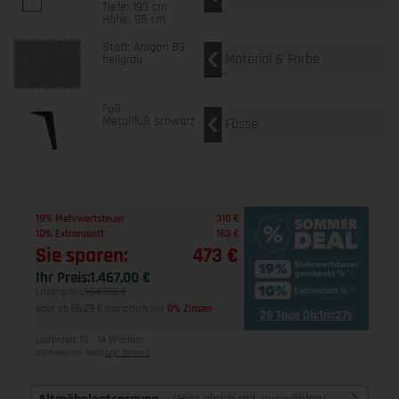
Tiefe: 193 cm
Höhe: 95 cm
Stoff: Aragon 83
Material & Farbe
hellgrau
Fuß
Metallfuß schwarz
Füsse
1
19% Mehrwertsteuer
310 €
1
10% Extrarabatt
163 €
Sie sparen:
473 €
Ihr Preis:
1.467,00 €
Listenpreis:
1.940,00 €
oder ab 65,29 € monatlich mit
0% Zinsen
2
20 Tage 0h:1m:26s
Lieferzeit 10 - 14 Wochen
Alle Preise inkl. MwSt
zzgl. Versand