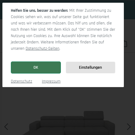
20 Tage 0h:1m:26s
Zum Hauptinhalt springen
Helfen Sie uns, besser zu werden:
Mit Ihrer Zustimmung zu
Cookies sehen wir, was auf unserer Seite gut funktioniert
und was wir verbessern müssen. Das hilf uns und allen, die
nach Ihnen hier sind. Mit dem Klick auf "OK" stimmen Sie der
Nutzung von Cookies zu. Ihre Auswahl können Sie natürlich
jederzeit ändern. Weitere Informationen finden Sie auf
Du hast 0 Pro
War
unseren
Datenschutz-Seiten
.
Marco LO Small L
OK
Einstellungen
Bildergalerie überspringen
Datenschutz
Impressum