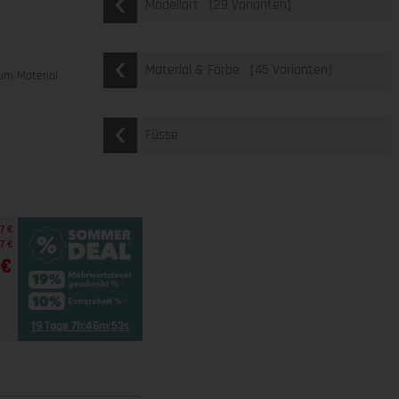
[29 Varianten]
Modellart
u
[45 Varianten]
Material & Farbe
um Material
Füsse
7 €
7 €
 €
19 Tage 7h:46m:52s