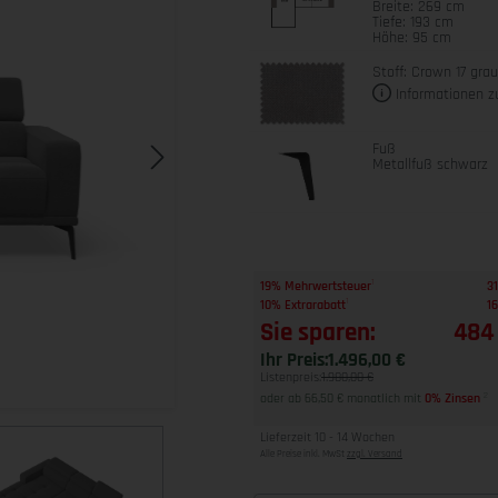
Breite: 269 cm
Tiefe: 193 cm
Höhe: 95 cm
Stoff: Crown 17 gra
Informationen z
Fuß
Metallfuß schwarz
1
19% Mehrwertsteuer
31
1
10% Extrarabatt
16
Sie sparen:
484
Ihr Preis:
1.496,00 €
Listenpreis:
1.980,00 €
oder ab 66,50 € monatlich mit
0% Zinsen
2
Lieferzeit 10 - 14 Wochen
Alle Preise inkl. MwSt
zzgl. Versand