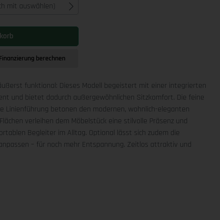
ich mit auswählen)
korb
Finanzierung berechnen
äußerst funktional: Dieses Modell begeistert mit einer integrierten
ment und bietet dadurch außergewöhnlichen Sitzkomfort. Die feine
che Linienführung betonen den modernen, wohnlich-eleganten
Flächen verleihen dem Möbelstück eine stilvolle Präsenz und
rtablen Begleiter im Alltag. Optional lässt sich zudem die
npassen – für noch mehr Entspannung. Zeitlos attraktiv und