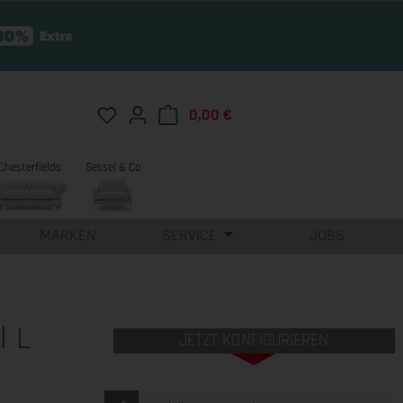
Du hast 0 Produkte auf dem Merkzettel
0,00 €
Warenkorb enthält 0 Position
Chesterfields
Sessel & Co
MARKEN
SERVICE
JOBS
l L
JETZT KONFIGURIEREN