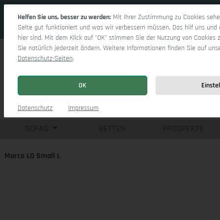
 Hauptinhalt springen
Zur Suche springen
Zur Hauptnavigation springen
Helfen Sie uns, besser zu werden:
Mit Ihrer Zustimmung zu Cookies sehen
Seite gut funktioniert und was wir verbessern müssen. Das hilf uns und 
hier sind. Mit dem Klick auf "OK" stimmen Sie der Nutzung von Cookies 
Sie natürlich jederzeit ändern. Weitere Informationen finden Sie auf uns
Datenschutz-Seiten
.
OK
Einste
Einzelsofas
Eck
Datenschutz
Impressum
SOFAS
BETTEN
PROSPEKTE
Marco LO Small L
Bildergalerie überspringen