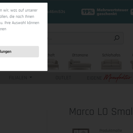
 wir, was auf unserer
19 Tage 7h:46m:52s
allen, die nach Ihnen
zu. Ihre Auswahl können
eren
llungen
sofas
Wohnlandschaft
Ottomane
Schlafsofas
FILIALEN
OUTLET
EIGENE
Marco LO Smal
Produktmaße