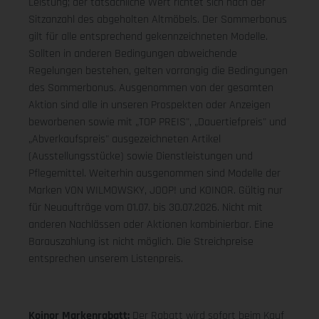
Leistung; der tatsächliche Wert richtet sich nach der
Sitzanzahl des abgeholten Altmöbels. Der Sommerbonus
gilt für alle entsprechend gekennzeichneten Modelle.
Sollten in anderen Bedingungen abweichende
Regelungen bestehen, gelten vorrangig die Bedingungen
des Sommerbonus. Ausgenommen von der gesamten
Aktion sind alle in unseren Prospekten oder Anzeigen
beworbenen sowie mit „TOP PREIS", „Dauertiefpreis" und
„Abverkaufspreis" ausgezeichneten Artikel
(Ausstellungsstücke) sowie Dienstleistungen und
Pflegemittel. Weiterhin ausgenommen sind Modelle der
Marken VON WILMOWSKY, JOOP! und KOINOR. Gültig nur
für Neuaufträge vom 01.07. bis 30.07.2026. Nicht mit
anderen Nachlässen oder Aktionen kombinierbar. Eine
Barauszahlung ist nicht möglich. Die Streichpreise
entsprechen unserem Listenpreis.
Koinor Markenrabatt:
Der Rabatt wird sofort beim Kauf