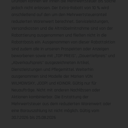
Gründen können wir Ihnen die Mehrwertsteuer als solche
jedoch nicht erlassen. Der Extra-Rabatt von 10 % wird
anschließend auf den um den Mehrwertsteueranteil
reduzierten Warenwert berechnet. Serviceleistungen,
Versandkosten und die Altmöbelmitnahme sind von der
Rabattierung ausgenommen und fließen nicht in die
Rabattbasis ein. Ausgenommen von dieser Rabattaktion
sind zudem alle in unseren Prospekten oder Anzeigen
beworbenen sowie mit „TOP PREIS", „Dauertiefpreis" und
„Abverkaufspreis" ausgezeichneten Artikel,
Dienstleistungen und Pflegemittel. Weiterhin
ausgenommen sind Modelle der Marken VON
WILMOWSKY, JOOP! und KOINOR. Gültig nur für
Neuaufträge. Nicht mit anderen Nachlässen oder
Aktionen kombinierbar. Die Erstattung der
Mehrwertsteuer aus dem reduzierten Warenwert oder
eine Barauszahlung ist nicht möglich.
Gültig vom
30.7.2026 bis 25.08.2026