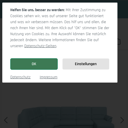
16 Tage 8h:50m:28s
Zum Hauptinhalt springen
Helfen Sie uns, besser zu werden:
Mit Ihrer Zustimmung zu
Cookies sehen wir, was auf unserer Seite gut funktioniert
und was wir verbessern müssen. Das hilf uns und allen, die
nach Ihnen hier sind. Mit dem Klick auf "OK" stimmen Sie der
Nutzung von Cookies zu. Ihre Auswahl können Sie natürlich
jederzeit ändern. Weitere Informationen finden Sie auf
Du hast 0 Pro
War
unseren
Datenschutz-Seiten
.
Sitz Concept Classic 1036 Q CanNE R
OK
Einstellungen
Bildergalerie überspringen
Datenschutz
Impressum