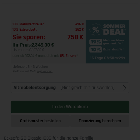
1
19% Mehrwertsteuer
496 €
1
10% Extrarabatt
262 €
Sie sparen:
758 €
Ihr Preis:
2.349,00 €
Listenpreis:
3.107,00 €
oder ab 102,04 € monatlich mit
0% Zinsen
2
16 Tage 8h:50m:28s
Lieferzeit 6 - 8 Wochen
Alle Preise inkl. MwSt
zzgl. Versand
Altmöbelentsorgung
(Hier gleich mit auswählen)
In den Warenkorb
Gratismuster bestellen
Finanzierung berechnen
Ecksofa SC Classic 1036 für die ganze Familie.