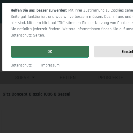
 Hauptinhalt springen
Zur Suche springen
Zur Hauptnavigation springen
Helfen Sie uns, besser zu werden:
Mit Ihrer Zustimmung zu Cookies sehen
Seite gut funktioniert und was wir verbessern müssen. Das hilf uns und 
hier sind. Mit dem Klick auf "OK" stimmen Sie der Nutzung von Cookies 
Sie natürlich jederzeit ändern. Weitere Informationen finden Sie auf uns
Datenschutz-Seiten
.
OK
Einste
Einzelsofas
Eck
Datenschutz
Impressum
SOFAS
BETTEN
PROSPEKTE
Sitz Concept Classic 1036 Q Sessel
Bildergalerie überspringen