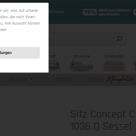
 wir, was auf unserer
18 Tage 4h:6m:59s
allen, die nach Ihnen
zu. Ihre Auswahl können
eren
llungen
sofas
Wohnlandschaft
Ottomane
Schlafsofas
FILIALEN
OUTLET
EIGENE
Sitz Concept C
1036 Q Sessel