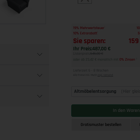
1
19% Mehrwertsteuer
10
1
10% Extrarabatt
5
Sie sparen:
159
Ihr Preis:
487,00 €
Listenpreis:
646,00 €
oder ab 23,42 € monatlich mit
0% Zinsen
2
Lieferzeit 6 - 8 Wochen
Alle Preise inkl. MwSt
zzgl. Versand
Altmöbelentsorgung
(Hier gle
In den Waren
Gratismuster bestellen