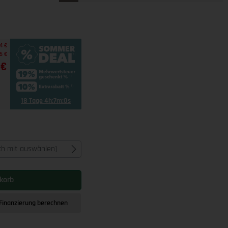
4 €
5 €
 €
18 Tage 4h:6m:59s
ich mit auswählen)
korb
Finanzierung berechnen