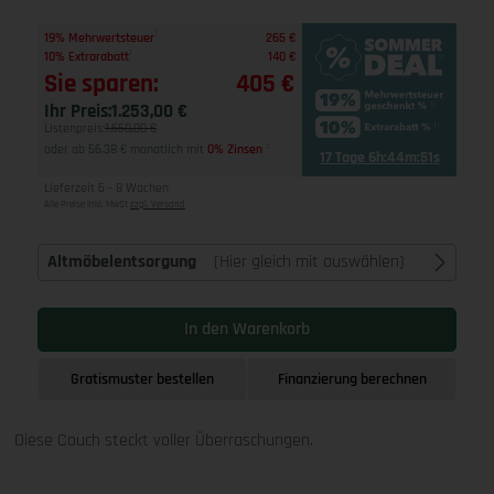
1
19% Mehrwertsteuer
265 €
1
10% Extrarabatt
140 €
Sie sparen:
405 €
Ihr Preis:
1.253,00 €
Listenpreis:
1.658,00 €
oder ab 56,38 € monatlich mit
0% Zinsen
2
17 Tage 6h:44m:50s
Lieferzeit 6 - 8 Wochen
Alle Preise inkl. MwSt
zzgl. Versand
Altmöbelentsorgung
(Hier gleich mit auswählen)
In den Warenkorb
Gratismuster bestellen
Finanzierung berechnen
Diese Couch steckt voller Überraschungen.