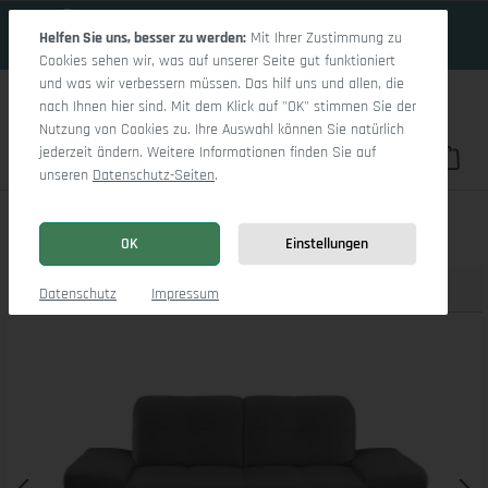
17 Tage 6h:44m:50s
Zum Hauptinhalt springen
Helfen Sie uns, besser zu werden:
Mit Ihrer Zustimmung zu
Cookies sehen wir, was auf unserer Seite gut funktioniert
und was wir verbessern müssen. Das hilf uns und allen, die
nach Ihnen hier sind. Mit dem Klick auf "OK" stimmen Sie der
Nutzung von Cookies zu. Ihre Auswahl können Sie natürlich
jederzeit ändern. Weitere Informationen finden Sie auf
Du hast 0 Pro
War
unseren
Datenschutz-Seiten
.
Sitz Concept smart 1001 2,5-Sitzer Sofa
OK
Einstellungen
Produktbilder
3D Modell
Datenschutz
Impressum
Bildergalerie überspringen