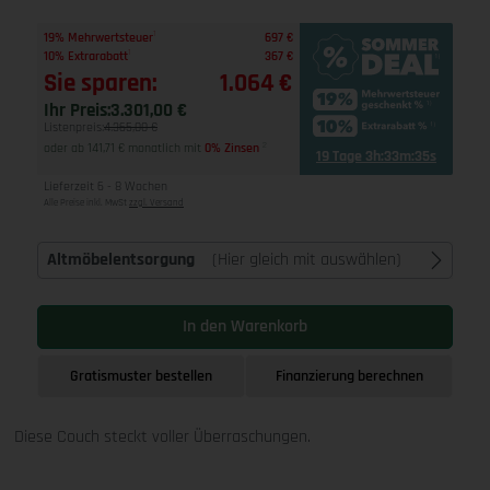
1
19% Mehrwertsteuer
697 €
1
10% Extrarabatt
367 €
Sie sparen:
1.064 €
Ihr Preis:
3.301,00 €
Listenpreis:
4.365,00 €
oder ab 141,71 € monatlich mit
0% Zinsen
2
19 Tage 3h:33m:34s
Lieferzeit 6 - 8 Wochen
Alle Preise inkl. MwSt
zzgl. Versand
Altmöbelentsorgung
(Hier gleich mit auswählen)
In den Warenkorb
Gratismuster bestellen
Finanzierung berechnen
Diese Couch steckt voller Überraschungen.