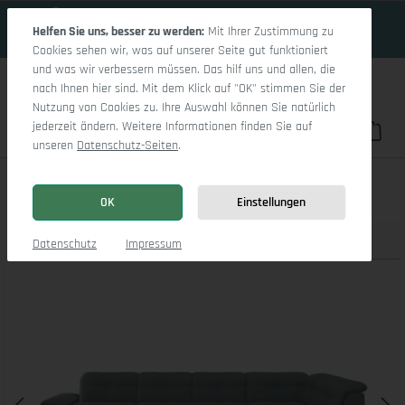
19 Tage 3h:33m:34s
Zum Hauptinhalt springen
Helfen Sie uns, besser zu werden:
Mit Ihrer Zustimmung zu
Cookies sehen wir, was auf unserer Seite gut funktioniert
und was wir verbessern müssen. Das hilf uns und allen, die
nach Ihnen hier sind. Mit dem Klick auf "OK" stimmen Sie der
Nutzung von Cookies zu. Ihre Auswahl können Sie natürlich
jederzeit ändern. Weitere Informationen finden Sie auf
Du hast 0 Pro
War
unseren
Datenschutz-Seiten
.
Sitz Concept smart 1001 Canapé Large SE 1,5Aho L
OK
Einstellungen
Produktbilder
3D Modell
Datenschutz
Impressum
Bildergalerie überspringen