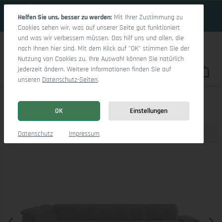
19 Tage 10h:41m:44s
Zum Hauptinhalt springen
Helfen Sie uns, besser zu werden:
Mit Ihrer Zustimmung zu
Cookies sehen wir, was auf unserer Seite gut funktioniert
und was wir verbessern müssen. Das hilf uns und allen, die
nach Ihnen hier sind. Mit dem Klick auf "OK" stimmen Sie der
Nutzung von Cookies zu. Ihre Auswahl können Sie natürlich
jederzeit ändern. Weitere Informationen finden Sie auf
Du hast 0 Pro
War
unseren
Datenschutz-Seiten
.
Sitz Concept smart 1001 Canapé Large SE 1,5Aho R
OK
Einstellungen
Produktbilder
3D Modell
Datenschutz
Impressum
Bildergalerie überspringen