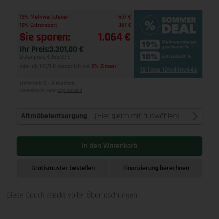
1
19% Mehrwertsteuer
697 €
1
10% Extrarabatt
367 €
Sie sparen:
1.064 €
Ihr Preis:
3.301,00 €
Listenpreis:
4.365,00 €
oder ab 141,71 € monatlich mit
0% Zinsen
2
19 Tage 10h:41m:44s
Lieferzeit 6 - 8 Wochen
Alle Preise inkl. MwSt
zzgl. Versand
Altmöbelentsorgung
(Hier gleich mit auswählen)
In den Warenkorb
Gratismuster bestellen
Finanzierung berechnen
Diese Couch steckt voller Überraschungen.