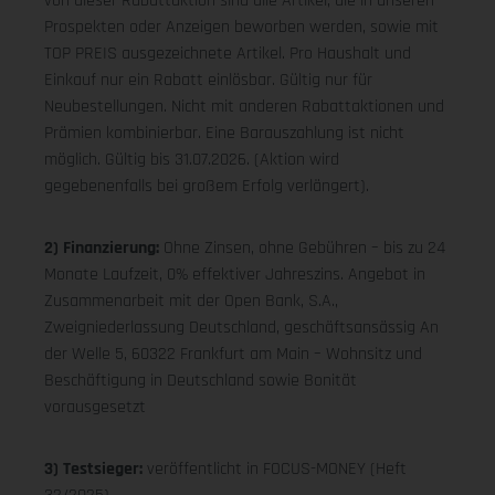
von dieser Rabattaktion sind alle Artikel, die in unseren
Prospekten oder Anzeigen beworben werden, sowie mit
TOP PREIS ausgezeichnete Artikel. Pro Haushalt und
Einkauf nur ein Rabatt einlösbar. Gültig nur für
Neubestellungen. Nicht mit anderen Rabattaktionen und
Prämien kombinierbar. Eine Barauszahlung ist nicht
möglich. Gültig bis 31.07.2026. (Aktion wird
gegebenenfalls bei großem Erfolg verlängert).
2) Finanzierung:
Ohne Zinsen, ohne Gebühren – bis zu 24
Monate Laufzeit, 0% effektiver Jahreszins. Angebot in
Zusammenarbeit mit der Open Bank, S.A.,
Zweigniederlassung Deutschland, geschäftsansässig An
der Welle 5, 60322 Frankfurt am Main – Wohnsitz und
Beschäftigung in Deutschland sowie Bonität
vorausgesetzt
3) Testsieger:
veröffentlicht in FOCUS-MONEY (Heft