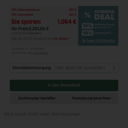
1
19% Mehrwertsteuer
697 €
1
10% Extrarabatt
367 €
Sie sparen:
1.064 €
Ihr Preis:
3.301,00 €
Listenpreis:
4.365,00 €
oder ab 141,71 € monatlich mit
0% Zinsen
2
18 Tage 21h:27m:31s
Lieferzeit 6 - 8 Wochen
Alle Preise inkl. MwSt
zzgl. Versand
Altmöbelentsorgung
(Hier gleich mit auswählen)
In den Warenkorb
Gratismuster bestellen
Finanzierung berechnen
Diese Couch steckt voller Überraschungen.