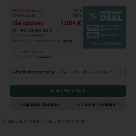
1
19% Mehrwertsteuer
697 €
1
10% Extrarabatt
367 €
Sie sparen:
1.064 €
Ihr Preis:
3.301,00 €
Listenpreis:
4.365,00 €
oder ab 141,71 € monatlich mit
0% Zinsen
2
17 Tage 6h:53m:51s
Lieferzeit 6 - 8 Wochen
Alle Preise inkl. MwSt
zzgl. Versand
Altmöbelentsorgung
(Hier gleich mit auswählen)
In den Warenkorb
Gratismuster bestellen
Finanzierung berechnen
Diese Couch steckt voller Überraschungen.