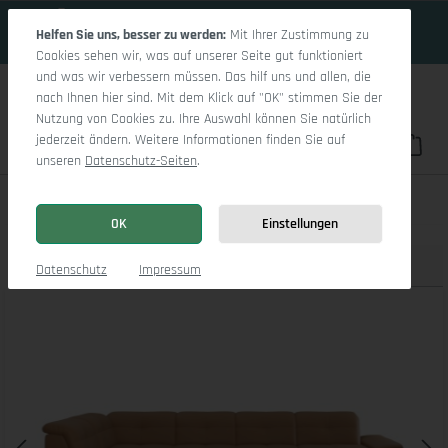
17 Tage 6h:53m:51s
Zum Hauptinhalt springen
Helfen Sie uns, besser zu werden:
Mit Ihrer Zustimmung zu
Cookies sehen wir, was auf unserer Seite gut funktioniert
und was wir verbessern müssen. Das hilf uns und allen, die
nach Ihnen hier sind. Mit dem Klick auf "OK" stimmen Sie der
Nutzung von Cookies zu. Ihre Auswahl können Sie natürlich
jederzeit ändern. Weitere Informationen finden Sie auf
Du hast 0 Pro
War
unseren
Datenschutz-Seiten
.
Sitz Concept smart 1001 Canapé Large SE 1,5Aho R
OK
Einstellungen
Produktbilder
3D Modell
Datenschutz
Impressum
Bildergalerie überspringen