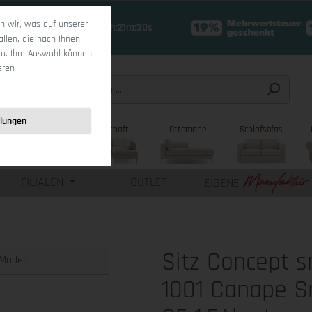
 wir, was auf unserer
18 Tage 8h:21m:29s
allen, die nach Ihnen
zu. Ihre Auswahl können
eren
llungen
sofas
Wohnlandschaft
Ottomane
Schlafsofas
FILIALEN
OUTLET
EIGENE
Sitz Concept 
Modell
1001 Canape S