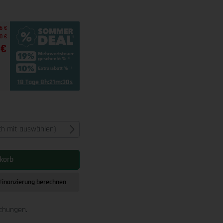
6 €
0 €
 €
18 Tage 8h:21m:29s
ich mit auswählen)
korb
Finanzierung berechnen
schungen.