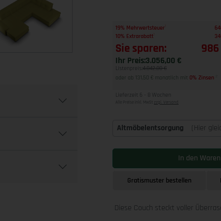
1
19% Mehrwertsteuer
64
1
10% Extrarabatt
34
Sie sparen:
986
Ihr Preis:
3.056,00 €
Listenpreis:
4.042,00 €
oder ab 131,50 € monatlich mit
0% Zinsen
2
Lieferzeit 6 - 8 Wochen
Alle Preise inkl. MwSt
zzgl. Versand
Altmöbelentsorgung
(Hier gle
In den Waren
Gratismuster bestellen
Diese Couch steckt voller Überra