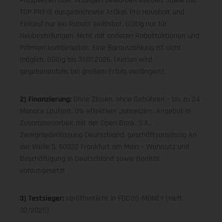
Prospekten oder Anzeigen beworben werden, sowie mit
TOP PREIS ausgezeichnete Artikel. Pro Haushalt und
Einkauf nur ein Rabatt einlösbar. Gültig nur für
Neubestellungen. Nicht mit anderen Rabattaktionen und
Prämien kombinierbar. Eine Barauszahlung ist nicht
möglich. Gültig bis 31.07.2026. (Aktion wird
gegebenenfalls bei großem Erfolg verlängert).
2) Finanzierung:
Ohne Zinsen, ohne Gebühren – bis zu 24
Monate Laufzeit, 0% effektiver Jahreszins. Angebot in
Zusammenarbeit mit der Open Bank, S.A.,
Zweigniederlassung Deutschland, geschäftsansässig An
der Welle 5, 60322 Frankfurt am Main – Wohnsitz und
Beschäftigung in Deutschland sowie Bonität
vorausgesetzt
3) Testsieger:
veröffentlicht in FOCUS-MONEY (Heft
32/2025)