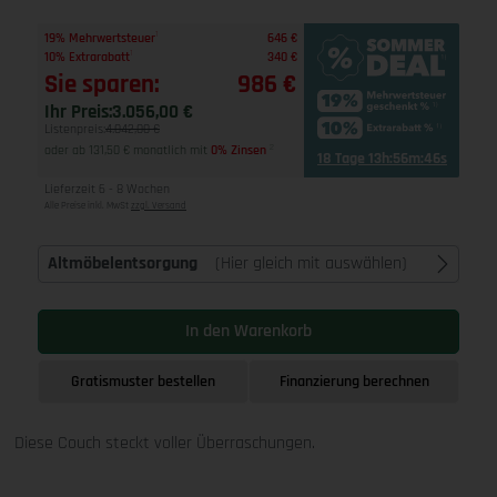
1
19% Mehrwertsteuer
646 €
1
10% Extrarabatt
340 €
Sie sparen:
986 €
Ihr Preis:
3.056,00 €
Listenpreis:
4.042,00 €
oder ab 131,50 € monatlich mit
0% Zinsen
2
18 Tage 13h:56m:45s
Lieferzeit 6 - 8 Wochen
Alle Preise inkl. MwSt
zzgl. Versand
Altmöbelentsorgung
(Hier gleich mit auswählen)
In den Warenkorb
Gratismuster bestellen
Finanzierung berechnen
Diese Couch steckt voller Überraschungen.