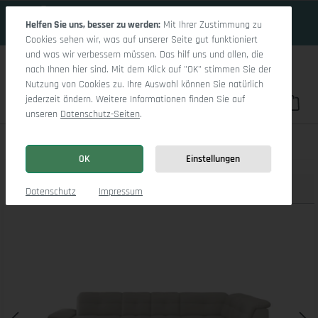
18 Tage 13h:56m:45s
Zum Hauptinhalt springen
Helfen Sie uns, besser zu werden:
Mit Ihrer Zustimmung zu
Cookies sehen wir, was auf unserer Seite gut funktioniert
und was wir verbessern müssen. Das hilf uns und allen, die
nach Ihnen hier sind. Mit dem Klick auf "OK" stimmen Sie der
Nutzung von Cookies zu. Ihre Auswahl können Sie natürlich
jederzeit ändern. Weitere Informationen finden Sie auf
Du hast 0 Pro
War
unseren
Datenschutz-Seiten
.
Sitz Concept smart 1001 Canape Small SE 1,5Aho L
OK
Einstellungen
Produktbilder
3D Modell
Datenschutz
Impressum
Bildergalerie überspringen