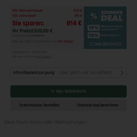
1
19% Mehrwertsteuer
533 €
1
10% Extrarabatt
281 €
Sie sparen:
814 €
Ihr Preis:
2.520,00 €
Listenpreis:
3.334,00 €
oder ab 109,17 € monatlich mit
0% Zinsen
2
17 Tage 5h:31m:17s
Lieferzeit 6 - 8 Wochen
Alle Preise inkl. MwSt
zzgl. Versand
Altmöbelentsorgung
(Hier gleich mit auswählen)
In den Warenkorb
Gratismuster bestellen
Finanzierung berechnen
Diese Couch steckt voller Überraschungen.