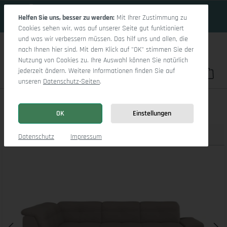
17 Tage 5h:31m:17s
Zum Hauptinhalt springen
Helfen Sie uns, besser zu werden:
Mit Ihrer Zustimmung zu
Cookies sehen wir, was auf unserer Seite gut funktioniert
und was wir verbessern müssen. Das hilf uns und allen, die
nach Ihnen hier sind. Mit dem Klick auf "OK" stimmen Sie der
Nutzung von Cookies zu. Ihre Auswahl können Sie natürlich
jederzeit ändern. Weitere Informationen finden Sie auf
Du hast 0 Pro
War
unseren
Datenschutz-Seiten
.
Sitz Concept smart 1001 Ecksofa 1,5Aho SE Large L
OK
Einstellungen
Produktbilder
3D Modell
Datenschutz
Impressum
Bildergalerie überspringen