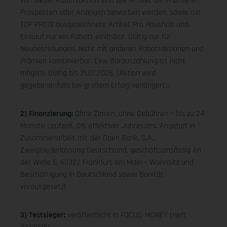
von dieser Rabattaktion sind alle Artikel, die in unseren
Prospekten oder Anzeigen beworben werden, sowie mit
TOP PREIS ausgezeichnete Artikel. Pro Haushalt und
Einkauf nur ein Rabatt einlösbar. Gültig nur für
Neubestellungen. Nicht mit anderen Rabattaktionen und
Prämien kombinierbar. Eine Barauszahlung ist nicht
möglich. Gültig bis 31.07.2026. (Aktion wird
gegebenenfalls bei großem Erfolg verlängert).
2) Finanzierung:
Ohne Zinsen, ohne Gebühren – bis zu 24
Monate Laufzeit, 0% effektiver Jahreszins. Angebot in
Zusammenarbeit mit der Open Bank, S.A.,
Zweigniederlassung Deutschland, geschäftsansässig An
der Welle 5, 60322 Frankfurt am Main – Wohnsitz und
Beschäftigung in Deutschland sowie Bonität
vorausgesetzt
3) Testsieger:
veröffentlicht in FOCUS-MONEY (Heft