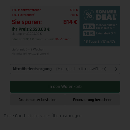
1
19% Mehrwertsteuer
533 €
1
10% Extrarabatt
281 €
Sie sparen:
814 €
Ihr Preis:
2.520,00 €
Listenpreis:
3.334,00 €
oder ab 109,17 € monatlich mit
0% Zinsen
2
18 Tage 2h:17m:46s
Lieferzeit 6 - 8 Wochen
Alle Preise inkl. MwSt
zzgl. Versand
Altmöbelentsorgung
(Hier gleich mit auswählen)
In den Warenkorb
Gratismuster bestellen
Finanzierung berechnen
Diese Couch steckt voller Überraschungen.