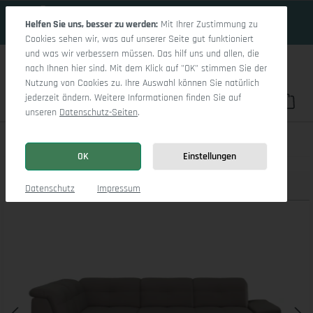
18 Tage 2h:17m:46s
Zum Hauptinhalt springen
Helfen Sie uns, besser zu werden:
Mit Ihrer Zustimmung zu
Cookies sehen wir, was auf unserer Seite gut funktioniert
und was wir verbessern müssen. Das hilf uns und allen, die
nach Ihnen hier sind. Mit dem Klick auf "OK" stimmen Sie der
Nutzung von Cookies zu. Ihre Auswahl können Sie natürlich
jederzeit ändern. Weitere Informationen finden Sie auf
Du hast 0 Pro
War
unseren
Datenschutz-Seiten
.
Sitz Concept smart 1001 Ecksofa 1,5Aho SE Large L
OK
Einstellungen
Produktbilder
3D Modell
Datenschutz
Impressum
Bildergalerie überspringen