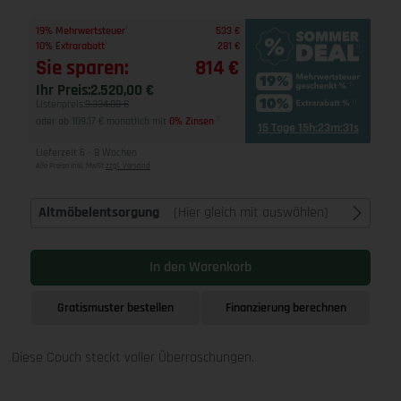
1
19% Mehrwertsteuer
533 €
1
10% Extrarabatt
281 €
Sie sparen:
814 €
Ihr Preis:
2.520,00 €
Listenpreis:
3.334,00 €
oder ab 109,17 € monatlich mit
0% Zinsen
2
15 Tage 15h:23m:30s
Lieferzeit 6 - 8 Wochen
Alle Preise inkl. MwSt
zzgl. Versand
Altmöbelentsorgung
(Hier gleich mit auswählen)
In den Warenkorb
Gratismuster bestellen
Finanzierung berechnen
Diese Couch steckt voller Überraschungen.