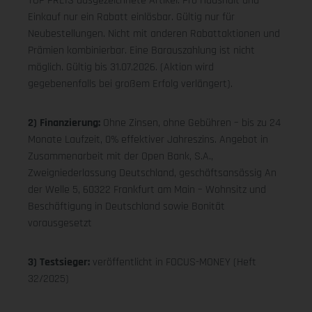
TOP PREIS ausgezeichnete Artikel. Pro Haushalt und
Einkauf nur ein Rabatt einlösbar. Gültig nur für
Neubestellungen. Nicht mit anderen Rabattaktionen und
Prämien kombinierbar. Eine Barauszahlung ist nicht
möglich. Gültig bis 31.07.2026. (Aktion wird
gegebenenfalls bei großem Erfolg verlängert).
2) Finanzierung:
Ohne Zinsen, ohne Gebühren – bis zu 24
Monate Laufzeit, 0% effektiver Jahreszins. Angebot in
Zusammenarbeit mit der Open Bank, S.A.,
Zweigniederlassung Deutschland, geschäftsansässig An
der Welle 5, 60322 Frankfurt am Main – Wohnsitz und
Beschäftigung in Deutschland sowie Bonität
vorausgesetzt
3) Testsieger:
veröffentlicht in FOCUS-MONEY (Heft
32/2025)