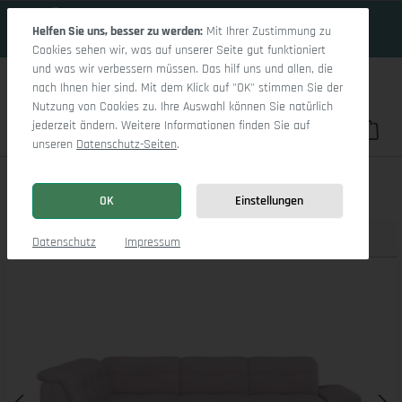
15 Tage 15h:23m:30s
Zum Hauptinhalt springen
Helfen Sie uns, besser zu werden:
Mit Ihrer Zustimmung zu
Cookies sehen wir, was auf unserer Seite gut funktioniert
und was wir verbessern müssen. Das hilf uns und allen, die
nach Ihnen hier sind. Mit dem Klick auf "OK" stimmen Sie der
Nutzung von Cookies zu. Ihre Auswahl können Sie natürlich
jederzeit ändern. Weitere Informationen finden Sie auf
Du hast 0 Pro
War
unseren
Datenschutz-Seiten
.
Sitz Concept smart 1001 Ecksofa 1,5Aho SE Large L
OK
Einstellungen
Produktbilder
3D Modell
Datenschutz
Impressum
Bildergalerie überspringen