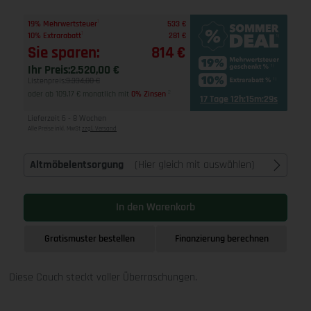
1
19% Mehrwertsteuer
533 €
1
10% Extrarabatt
281 €
Sie sparen:
814 €
Ihr Preis:
2.520,00 €
Listenpreis:
3.334,00 €
oder ab 109,17 € monatlich mit
0% Zinsen
2
17 Tage 12h:15m:28s
Lieferzeit 6 - 8 Wochen
Alle Preise inkl. MwSt
zzgl. Versand
Altmöbelentsorgung
(Hier gleich mit auswählen)
In den Warenkorb
Gratismuster bestellen
Finanzierung berechnen
Diese Couch steckt voller Überraschungen.