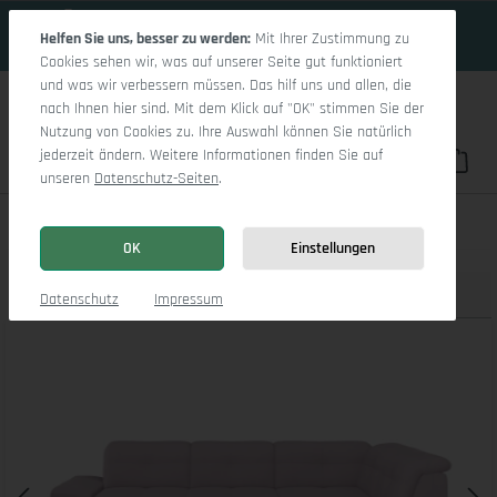
17 Tage 12h:15m:28s
Zum Hauptinhalt springen
Helfen Sie uns, besser zu werden:
Mit Ihrer Zustimmung zu
Cookies sehen wir, was auf unserer Seite gut funktioniert
und was wir verbessern müssen. Das hilf uns und allen, die
nach Ihnen hier sind. Mit dem Klick auf "OK" stimmen Sie der
Nutzung von Cookies zu. Ihre Auswahl können Sie natürlich
jederzeit ändern. Weitere Informationen finden Sie auf
Du hast 0 Pro
War
unseren
Datenschutz-Seiten
.
Sitz Concept smart 1001 Ecksofa 1,5Aho SE Large R
OK
Einstellungen
Produktbilder
3D Modell
Datenschutz
Impressum
Bildergalerie überspringen