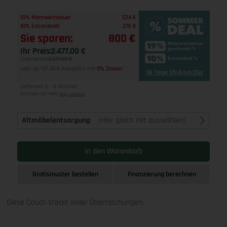
1
19% Mehrwertsteuer
524 €
1
10% Extrarabatt
276 €
Sie sparen:
800 €
Ihr Preis:
2.477,00 €
Listenpreis:
3.277,00 €
oder ab 107,38 € monatlich mit
0% Zinsen
2
18 Tage 5h:44m:25s
Lieferzeit 6 - 8 Wochen
Alle Preise inkl. MwSt
zzgl. Versand
Altmöbelentsorgung
(Hier gleich mit auswählen)
In den Warenkorb
Gratismuster bestellen
Finanzierung berechnen
Diese Couch steckt voller Überraschungen.