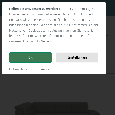
18 Tage 5h:44m:25s
Zum Hauptinhalt springen
Helfen Sie uns, besser zu werden:
Mit Ihrer Zustimmung zu
Cookies sehen wir, was auf unserer Seite gut funktioniert
und was wir verbessern müssen. Das hilf uns und allen, die
nach Ihnen hier sind. Mit dem Klick auf "OK" stimmen Sie der
Nutzung von Cookies zu. Ihre Auswahl können Sie natürlich
jederzeit ändern. Weitere Informationen finden Sie auf
Du hast 0 Pro
War
unseren
Datenschutz-Seiten
.
Sitz Concept smart 1001 Ecksofa 1,5Aho SE Medium L
OK
Einstellungen
Produktbilder
3D Modell
Datenschutz
Impressum
Bildergalerie überspringen