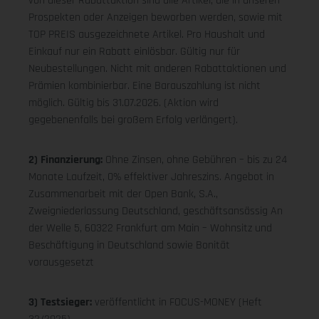
von dieser Rabattaktion sind alle Artikel, die in unseren
Prospekten oder Anzeigen beworben werden, sowie mit
TOP PREIS ausgezeichnete Artikel. Pro Haushalt und
Einkauf nur ein Rabatt einlösbar. Gültig nur für
Neubestellungen. Nicht mit anderen Rabattaktionen und
Prämien kombinierbar. Eine Barauszahlung ist nicht
möglich. Gültig bis 31.07.2026. (Aktion wird
gegebenenfalls bei großem Erfolg verlängert).
2) Finanzierung:
Ohne Zinsen, ohne Gebühren – bis zu 24
Monate Laufzeit, 0% effektiver Jahreszins. Angebot in
Zusammenarbeit mit der Open Bank, S.A.,
Zweigniederlassung Deutschland, geschäftsansässig An
der Welle 5, 60322 Frankfurt am Main – Wohnsitz und
Beschäftigung in Deutschland sowie Bonität
vorausgesetzt
3) Testsieger:
veröffentlicht in FOCUS-MONEY (Heft