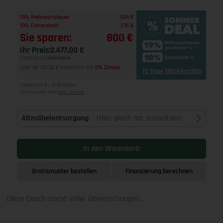
1
19% Mehrwertsteuer
524 €
1
10% Extrarabatt
276 €
Sie sparen:
800 €
Ihr Preis:
2.477,00 €
Listenpreis:
3.277,00 €
oder ab 107,38 € monatlich mit
0% Zinsen
2
15 Tage 18h:44m:49s
Lieferzeit 6 - 8 Wochen
Alle Preise inkl. MwSt
zzgl. Versand
Altmöbelentsorgung
(Hier gleich mit auswählen)
In den Warenkorb
Gratismuster bestellen
Finanzierung berechnen
Diese Couch steckt voller Überraschungen.