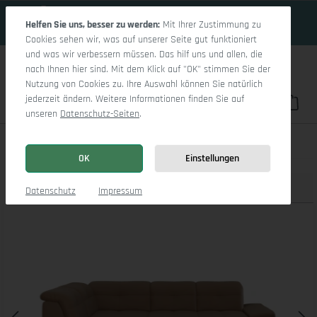
15 Tage 18h:44m:49s
Zum Hauptinhalt springen
Helfen Sie uns, besser zu werden:
Mit Ihrer Zustimmung zu
Cookies sehen wir, was auf unserer Seite gut funktioniert
und was wir verbessern müssen. Das hilf uns und allen, die
nach Ihnen hier sind. Mit dem Klick auf "OK" stimmen Sie der
Nutzung von Cookies zu. Ihre Auswahl können Sie natürlich
jederzeit ändern. Weitere Informationen finden Sie auf
Du hast 0 Pro
War
unseren
Datenschutz-Seiten
.
Sitz Concept smart 1001 Ecksofa 1,5Aho SE Medium L
OK
Einstellungen
Produktbilder
3D Modell
Datenschutz
Impressum
Bildergalerie überspringen