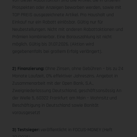
von dieser Rabattaktion sind alle Artikel, die in unseren
Prospekten oder Anzeigen beworben werden, sowie mit
TOP PREIS ausgezeichnete Artikel. Pro Haushalt und
Einkauf nur ein Rabatt einlösbar. Gültig nur für
Neubestellungen. Nicht mit anderen Rabattaktionen und
Prämien kombinierbar. Eine Barauszahlung ist nicht
möglich. Gültig bis 31.07.2026. (Aktion wird
gegebenenfalls bei großem Erfolg verlängert).
2) Finanzierung:
Ohne Zinsen, ohne Gebühren – bis zu 24
Monate Laufzeit, 0% effektiver Jahreszins. Angebot in
Zusammenarbeit mit der Open Bank, S.A.,
Zweigniederlassung Deutschland, geschäftsansässig An
der Welle 5, 60322 Frankfurt am Main – Wohnsitz und
Beschäftigung in Deutschland sowie Bonität
vorausgesetzt
3) Testsieger:
veröffentlicht in FOCUS-MONEY (Heft