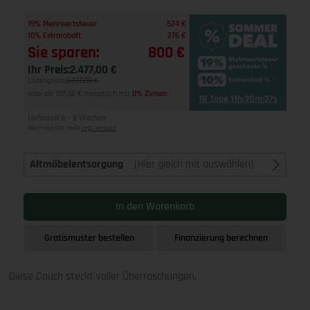
1
19% Mehrwertsteuer
524 €
1
10% Extrarabatt
276 €
Sie sparen:
800 €
Ihr Preis:
2.477,00 €
Listenpreis:
3.277,00 €
oder ab 107,38 € monatlich mit
0% Zinsen
2
18 Tage 11h:30m:36s
Lieferzeit 6 - 8 Wochen
Alle Preise inkl. MwSt
zzgl. Versand
Altmöbelentsorgung
(Hier gleich mit auswählen)
In den Warenkorb
Gratismuster bestellen
Finanzierung berechnen
Diese Couch steckt voller Überraschungen.