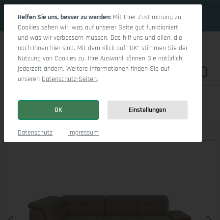
18 Tage 11h:30m:36s
Zum Hauptinhalt springen
Helfen Sie uns, besser zu werden:
Mit Ihrer Zustimmung zu
Cookies sehen wir, was auf unserer Seite gut funktioniert
und was wir verbessern müssen. Das hilf uns und allen, die
nach Ihnen hier sind. Mit dem Klick auf "OK" stimmen Sie der
Nutzung von Cookies zu. Ihre Auswahl können Sie natürlich
jederzeit ändern. Weitere Informationen finden Sie auf
Du hast 0 Pro
War
unseren
Datenschutz-Seiten
.
Sitz Concept smart 1001 Ecksofa 1,5Aho SE Medium L
OK
Einstellungen
Produktbilder
3D Modell
Datenschutz
Impressum
Bildergalerie überspringen