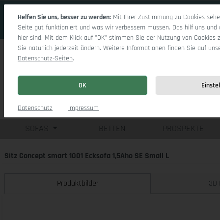
 Hauptinhalt springen
Zur Suche springen
Zur Hauptnavigation springen
Helfen Sie uns, besser zu werden:
Mit Ihrer Zustimmung zu Cookies sehen
Seite gut funktioniert und was wir verbessern müssen. Das hilf uns und 
hier sind. Mit dem Klick auf "OK" stimmen Sie der Nutzung von Cookies 
Sie natürlich jederzeit ändern. Weitere Informationen finden Sie auf uns
Datenschutz-Seiten
.
OK
Einste
Einzelsofas
Eck
Datenschutz
Impressum
SOFAS
BETTEN
PROSPEKTE
Sitz Concept smart 1001 Ecksofa 1,5Aho SE Small L
Produktbilder
3D 
Bildergalerie überspringen