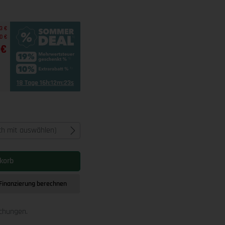
3 €
0 €
 €
18 Tage 16h:12m:22s
ich mit auswählen)
korb
Finanzierung berechnen
schungen.