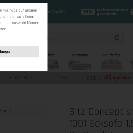
 wir, was auf unserer
18 Tage 16h:12m:22s
allen, die nach Ihnen
zu. Ihre Auswahl können
eren
llungen
sofas
Wohnlandschaft
Ottomane
Schlafsofas
FILIALEN
OUTLET
EIGENE
Sitz Concept 
Modell
1001 Ecksofa 1