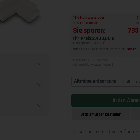
1
19% Mehrwertsteuer
51
1
10% Extrarabatt
27
Sie sparen:
783
Ihr Preis:
2.430,00 €
Listenpreis:
3.213,00 €
oder ab 105,42 € monatlich mit
0% Zinsen
2
Lieferzeit 6 - 8 Wochen
Alle Preise inkl. MwSt
zzgl. Versand
Altmöbelentsorgung
(Hier gle
In den Waren
Gratismuster bestellen
Diese Couch steckt voller Überra