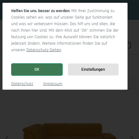
19 Tage 5h:22m:15s
Zum Hauptinhalt springen
Helfen Sie uns, besser zu werden:
Mit Ihrer Zustimmung zu
Cookies sehen wir, was auf unserer Seite gut funktioniert
und was wir verbessern müssen. Das hilf uns und allen, die
nach Ihnen hier sind. Mit dem Klick auf "OK" stimmen Sie der
Nutzung von Cookies zu. Ihre Auswahl können Sie natürlich
jederzeit ändern. Weitere Informationen finden Sie auf
Du hast 0 Pro
War
unseren
Datenschutz-Seiten
.
Sitz Concept smart 1001 Ecksofa 1,5Aho SE Small L
OK
Einstellungen
Produktbilder
3D Modell
Datenschutz
Impressum
Bildergalerie überspringen