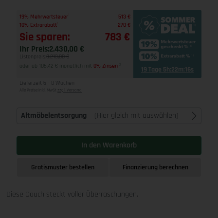
1
19% Mehrwertsteuer
513 €
1
10% Extrarabatt
270 €
Sie sparen:
783 €
Ihr Preis:
2.430,00 €
Listenpreis:
3.213,00 €
oder ab 105,42 € monatlich mit
0% Zinsen
2
19 Tage 5h:22m:15s
Lieferzeit 6 - 8 Wochen
Alle Preise inkl. MwSt
zzgl. Versand
Altmöbelentsorgung
(Hier gleich mit auswählen)
In den Warenkorb
Gratismuster bestellen
Finanzierung berechnen
Diese Couch steckt voller Überraschungen.