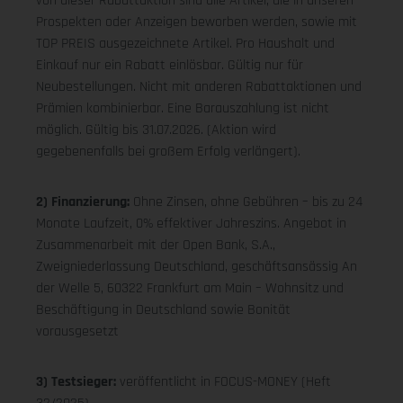
von dieser Rabattaktion sind alle Artikel, die in unseren
Prospekten oder Anzeigen beworben werden, sowie mit
TOP PREIS ausgezeichnete Artikel. Pro Haushalt und
Einkauf nur ein Rabatt einlösbar. Gültig nur für
Neubestellungen. Nicht mit anderen Rabattaktionen und
Prämien kombinierbar. Eine Barauszahlung ist nicht
möglich. Gültig bis 31.07.2026. (Aktion wird
gegebenenfalls bei großem Erfolg verlängert).
2) Finanzierung:
Ohne Zinsen, ohne Gebühren – bis zu 24
Monate Laufzeit, 0% effektiver Jahreszins. Angebot in
Zusammenarbeit mit der Open Bank, S.A.,
Zweigniederlassung Deutschland, geschäftsansässig An
der Welle 5, 60322 Frankfurt am Main – Wohnsitz und
Beschäftigung in Deutschland sowie Bonität
vorausgesetzt
3) Testsieger:
veröffentlicht in FOCUS-MONEY (Heft