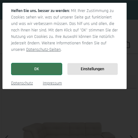
19 Tage 10h:24m:46s
Zum Hauptinhalt springen
Helfen Sie uns, besser zu werden:
Mit Ihrer Zustimmung zu
Cookies sehen wir, was auf unserer Seite gut funktioniert
und was wir verbessern müssen. Das hilf uns und allen, die
nach Ihnen hier sind. Mit dem Klick auf "OK" stimmen Sie der
Nutzung von Cookies zu. Ihre Auswahl können Sie natürlich
jederzeit ändern. Weitere Informationen finden Sie auf
Du hast 0 Pro
War
unseren
Datenschutz-Seiten
.
Sitz Concept smart 1001 Ecksofa 1,5Aho SE Small L
OK
Einstellungen
Produktbilder
3D Modell
Datenschutz
Impressum
Bildergalerie überspringen