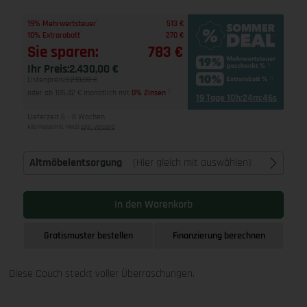
1
19% Mehrwertsteuer
513 €
1
10% Extrarabatt
270 €
Sie sparen:
783 €
Ihr Preis:
2.430,00 €
Listenpreis:
3.213,00 €
oder ab 105,42 € monatlich mit
0% Zinsen
2
19 Tage 10h:24m:46s
Lieferzeit 6 - 8 Wochen
Alle Preise inkl. MwSt
zzgl. Versand
Altmöbelentsorgung
(Hier gleich mit auswählen)
In den Warenkorb
Gratismuster bestellen
Finanzierung berechnen
Diese Couch steckt voller Überraschungen.